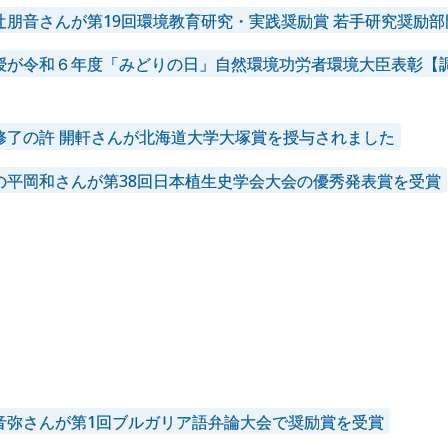
辻朋音さんが第19回環境教育研究・実践奨励賞 若手研究奨励部
授が令和６年度「みどりの日」自然環境功労者環境大臣表彰【調
修了の許 開軒さんが北海道大学大塚賞を授与されました
の平岡和さんが第38回日本植生史学会大会の優秀発表賞を受賞
024年
2023年
2022年
2021年
2020年
2019年
015年
2014年
音弥さんが第1回ブルガリア語弁論大会で奨励賞を受賞