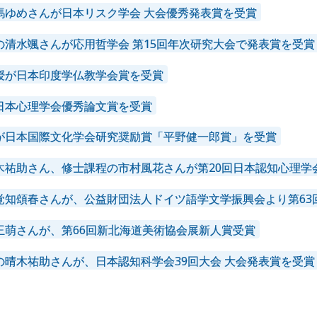
馬ゆめさんが日本リスク学会 大会優秀発表賞を受賞
の清水颯さんが応用哲学会 第15回年次研究大会で発表賞を受賞
授が日本印度学仏教学会賞を受賞
日本心理学会優秀論文賞を受賞
が日本国際文化学会研究奨励賞「平野健一郎賞」を受賞
木祐助さん、修士課程の市村風花さんが第20回日本認知心理学
覚知頌春さんが、公益財団法人ドイツ語学文学振興会より第63
正萌さんが、第66回新北海道美術協会展新人賞受賞
の晴木祐助さんが、日本認知科学会39回大会 大会発表賞を受賞