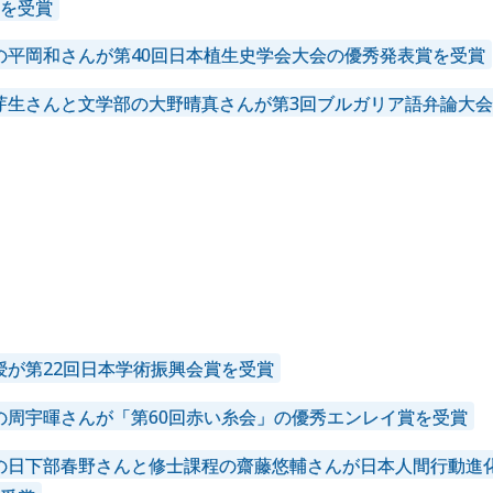
を受賞
の平岡和さんが第40回日本植生史学会大会の優秀発表賞を受賞
芽生さんと文学部の大野晴真さんが第3回ブルガリア語弁論大
024年
2023年
2022年
2021年
2020年
2019年
015年
2014年
授が第22回日本学術振興会賞を受賞
の周宇暉さんが「第60回赤い糸会」の優秀エンレイ賞を受賞
の日下部春野さんと修士課程の齋藤悠輔さんが日本人間行動進化