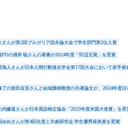
024年
2023年
2022年
2021年
2020年
2019年
015年
2014年
大さんが第2回ブルガリア語弁論大会で学生部門第2位入賞
PDの浦井 聡さんの著書が2024年度「田辺元賞」を受賞
西海人さんが日本人間行動進化学会第17回大会において若手発
修了の前田友吾さんと結城雅樹教授の共著論文が、2024年度
の内藤遥さんが日本英語検定協会「2023年度米国大使賞」を受
馬ゆめさんが第4回合意と共創研究会 学生優秀発表賞を受賞