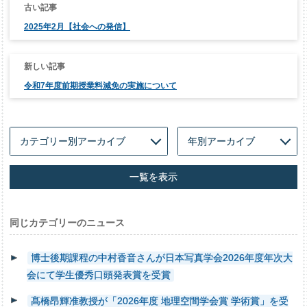
稿
ナ
2025年2月【社会への発信】
ビ
ゲ
ー
シ
ョ
ン
令和7年度前期授業料減免の実施について
一覧を表示
同じカテゴリーのニュース
博士後期課程の中村香音さんが日本写真学会2026年度年次大
会にて学生優秀口頭発表賞を受賞
髙橋昂輝准教授が「2026年度 地理空間学会賞 学術賞」を受