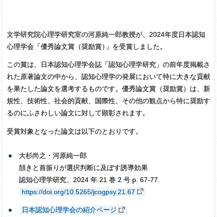
文学研究院心理学研究室の河原純一郎教授が、2024年度日本認知
心理学会「優秀論文賞（奨励賞
）
」を受賞しました。
この賞は、日本認知心理学会誌「認知心理学研究」の前年度掲載さ
れた原著論文の中から、認知心理学の発展において特に大きな貢献
を果たした論文を選考するものです。優秀論文賞（奨励賞）は、新
規性、技術性、社会的貢献、国際性、その他の観点から特に奨励す
るのにふさわしい論文に対して顕彰されます。
受賞対象となった論文は以下のとおりです。
大杉尚之・河原純一郎
頷きと首振りが選択判断に及ぼす誘導効果
認知心理学研究、2024 年 21 巻 2 号 p. 67-77.
https://doi.org/10.5265/jcogpsy.21.67
日本認知心理学会の紹介ページ