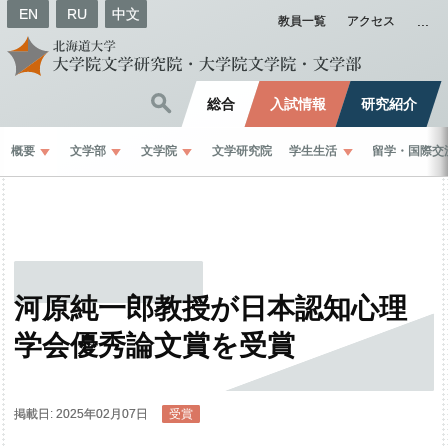
EN
RU
中文
教員一覧
アクセス
総合
入試情報
研究紹介
概要
文学部
文学院
文学研究院
学生生活
留学
・
国際交
河原純一郎教授が
日本認知心理
学会優秀論文賞を
受賞
掲載日: 2025年02月07日
受賞