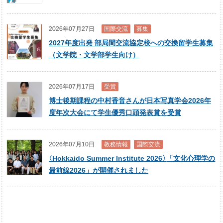
2026年07月27日
国際交流
募集
2027年度出発 部局間交流協定校への交換留学生募集
（文学院・文学部学生向け）
2026年07月17日
受賞
博士後期課程の中村香音さんが日本写真学会2026年
度年次大会にて学生優秀口頭発表賞を受賞
2026年07月10日
教務情報
国際交流
〈
Hokkaido Summer Institute 2026
〉
「文化心理学の
最前線2026」が開催されました