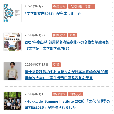
2026年07月28日
教務情報
入試情報（学部）
『
文学部案内2027』が完成しました
2026年07月27日
国際交流
募集
2027年度出発 部局間交流協定校への交換留学生募集
（文学院・文学部学生向け）
2026年07月17日
受賞
博士後期課程の中村香音さんが日本写真学会2026年
度年次大会にて学生優秀口頭発表賞を受賞
2026年07月10日
教務情報
国際交流
〈
Hokkaido Summer Institute 2026
〉
「文化心理学の
最前線2026」が開催されました