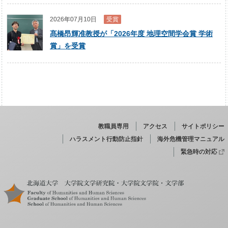
2026年07月10日
受賞
髙橋昂輝准教授が「2026年度 地理空間学会賞 学術
賞」を受賞
教職員専用
アクセス
サイトポリシー
ハラスメント行動防止指針
海外危機管理マニュアル
緊急時の対応