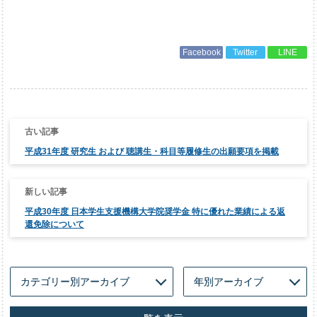
Facebook
Twitter
LINE
投
稿
ナ
平成31年度 研究生 および 聴講生・科目等履修生の出願要項を掲載
ビ
ゲ
ー
シ
ョ
ン
平成30年度 日本学生支援機構大学院奨学金 特に優れた業績による返
還免除について