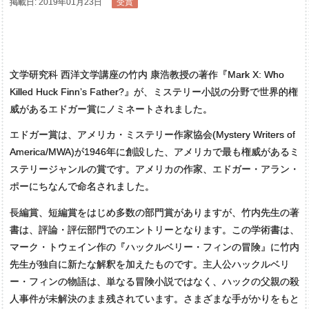
掲載日: 2019年01月23日
受賞
文学研究科 西洋文学講座の竹内 康浩教授の著作『Mark X: Who
Killed Huck Finn’s Father?』が、ミステリー小説の分野で世界的権
威があるエドガー賞にノミネートされました。
エドガー賞は、アメリカ・ミステリー作家協会(Mystery Writers of
America/MWA)が1946年に創設した、アメリカで最も権威があるミ
ステリージャンルの賞です。アメリカの作家、エドガー・アラン・
ポーにちなんで命名されました。
長編賞、短編賞をはじめ多数の部門賞がありますが、竹内先生の著
書は、評論・評伝部門でのエントリーとなります。この学術書は、
マーク・トウェイン作の『ハックルベリー・フィンの冒険』に竹内
先生が独自に新たな解釈を加えたものです。主人公ハックルベリ
ー・フィンの物語は、単なる冒険小説ではなく、ハックの父親の殺
人事件が未解決のまま残されています。さまざまな手がかりをもと