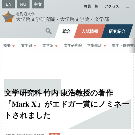
EN
RU
中文
教員一覧
アクセス
総合
入試情報
研究紹介
概要
文学部
文学院
文学研究院
学生生活
留学
・
国際交
文学研究科
竹内
康浩教授の
著作
『Mark X』
が
エドガー
賞に
ノミネー
ト
されました