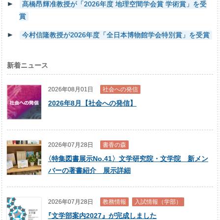
髙橋昂輝准教授が「2026年度 地理空間学会賞 学術賞」を受
賞
今村信隆教授が2026年度「全日本博物館学会特別賞」を受賞
新着ニュース
2026年08月01日
社会への発信
2026年8月【社会への発信】
2026年07月28日
書香の森
〈
特集図書展示No.41〉文学研究院・文学院 新メン
バーの著書紹介 展示詳細
2026年07月28日
教務情報
入試情報（学部）
『
文学部案内2027』が完成しました