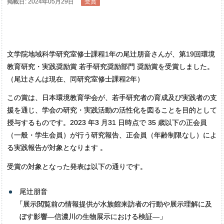
掲載日: 2024年05月29日
受賞
文学院地域科学研究室修士課程1年の尾辻朋音さんが、第19回環境
教育研究・実践奨励賞 若手研究奨励部門 奨励賞を受賞しました
。
（尾辻さんは現在、同研究室修士課程2年）
この賞は、日本環境教育学会が、若手研究者の育成及び実践者の支
援を通じ、学会の研究・実践活動の活性化を図ることを目的として
授与するものです。2023 年3 月31 日時点で 35 歳以下の正会員
（一般・学生会員）が行う研究報告、正会員（年齢制限なし）によ
る実践報告が対象となります 。
受賞の対象となった発表は以下の通りです。
尾辻朋音
「
展示閲覧前の情報提供が水族館来訪者の行動や展示理解に及
ぼす影響―信濃川の生物展示における検証―」