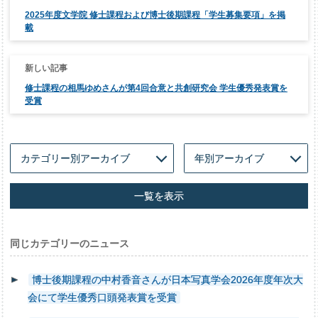
ナ
2025年度文学院 修士課程および博士後期課程「学生募集要項」を掲
ビ
ゲ
載
ー
シ
ョ
ン
修士課程の相馬ゆめさんが第4回合意と共創研究会 学生優秀発表賞を
受賞
一覧を表示
同じカテゴリーのニュース
博士後期課程の中村香音さんが日本写真学会2026年度年次大
会にて学生優秀口頭発表賞を受賞