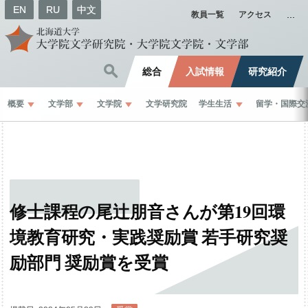
EN
RU
中文
教員一覧
アクセス
総合
入試情報
研究紹介
概要
文学部
文学院
文学研究院
学生生活
留学
・
国際交
修士課程の
尾辻朋音さんが
第
19
回環
境教育研究
・
実践奨励賞
若手研究奨
励部門
奨励賞を
受賞