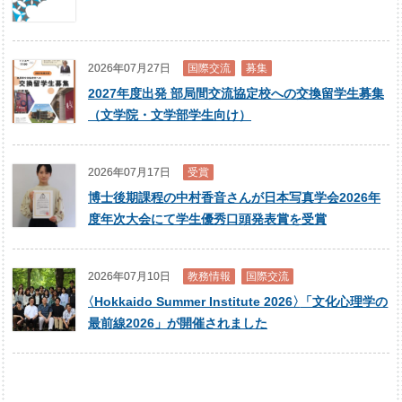
2026年07月27日
国際交流
募集
2027年度出発 部局間交流協定校への交換留学生募集
（文学院・文学部学生向け）
2026年07月17日
受賞
博士後期課程の中村香音さんが日本写真学会2026年
度年次大会にて学生優秀口頭発表賞を受賞
2026年07月10日
教務情報
国際交流
〈
Hokkaido Summer Institute 2026
〉
「文化心理学の
最前線2026」が開催されました