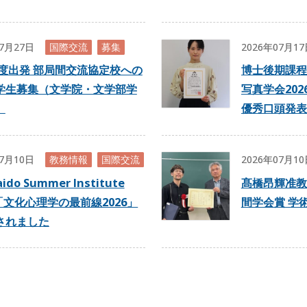
07月27日
国際交流
募集
2026年07月1
年度出発 部局間交流協定校への
博士後期課程
学生募集（文学院・文学部学
写真学会20
）
優秀口頭発表
07月10日
教務情報
国際交流
2026年07月1
ido Summer Institute
髙橋昂輝准教
「文化心理学の最前線2026」
間学会賞 学
されました