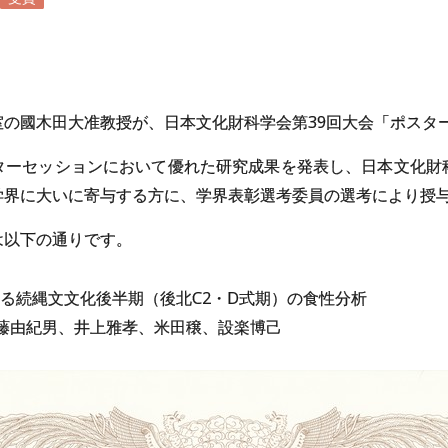
室の國木田大准教授が、日本文化財科学会第39回大会「ポスタ
ターセッションにおいて優れた研究成果を発表し、日本文化財
学界に大いに寄与する方に、学界表彰選考委員の選考により授
は以下の通りです。
る続縄文文化後半期（後北C2・D式期）の食性分析
藤由紀男、井上雅孝、米田穣、設楽博己