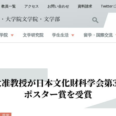
教員一覧
アクセス
お問い合わせ
資料請求
Twitter
学院
文学研究院
学生生活
留学
・
国際交流
大准教授が
日本文化財科学会第
ポスター
賞を
受賞
受賞