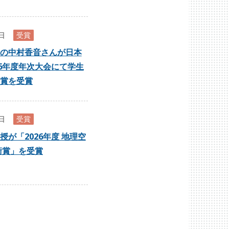
7日
受賞
の中村香音さんが日本
26年度年次大会にて学生
賞を受賞
0日
受賞
授が「2026年度 地理空
術賞」を受賞