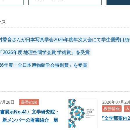
ース
村香音さんが日本写真学会2026年度年次大会にて学生優秀口
2026年度 地理空間学会賞 学術賞」を受賞
026年度「全日本博物館学会特別賞」を受賞
07月28日
書香の森
2026年07月2
教務情報
入
書展示No.41〉文学研究院・
『
文学部案内2
 新メンバーの著書紹介 展