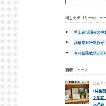
同じカテゴリーのニュ
博士後期課程の中
髙橋昂輝准教授が「
今村信隆教授が2
新着ニュース
2026年
〈
特集図
文学院
示詳細