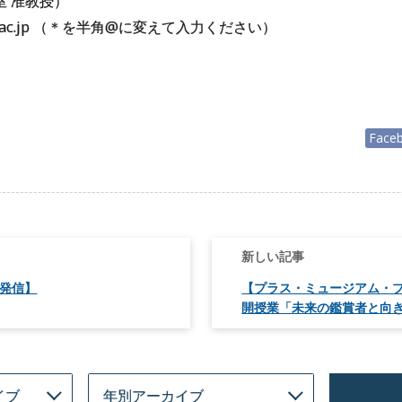
室 准教授）
kudai.ac.jp （＊を半角@に変えて入力ください）
Face
の発信】
【プラス・ミュージアム・プ
開授業「未来の鑑賞者と向