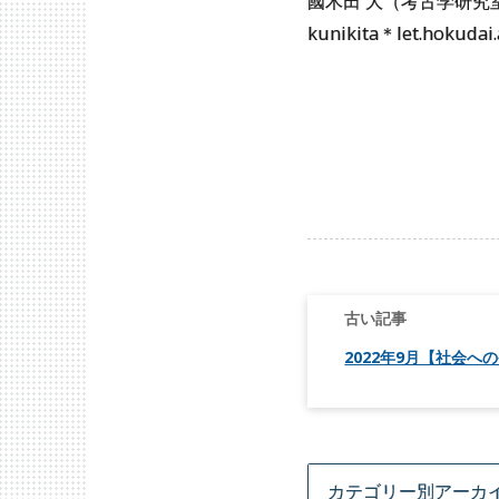
國木田 大（考古学研究
kunikita＊let.ho
投
稿
ナ
ビ
2022年9月【社会へ
ゲ
ー
シ
ョ
ン