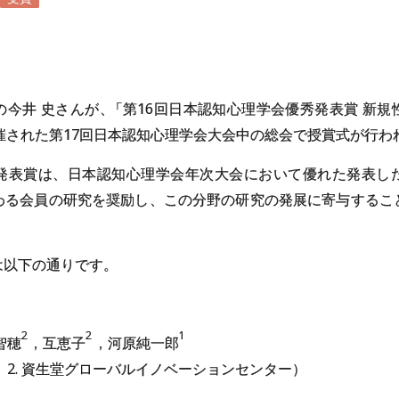
の今井 史さんが
、
「第16回日本認知心理学会優秀発表賞 新
に開催された第17回日本認知心理学会大会中の総会で授賞式が行わ
発表賞は、日本認知心理学会年次大会において優れた発表し
わる会員の研究を奨励し、この分野の研究の発展に寄与するこ
は以下の通りです。
2
2
1
智穂
，互恵子
，河原純一郎
学、2. 資生堂グローバルイノベーションセンター）