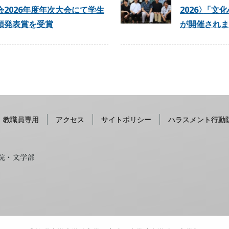
会2026年度年次大会にて学生
2026
〉
「文化
頭発表賞を受賞
が開催されま
教職員専用
アクセス
サイトポリシー
ハラスメント行動