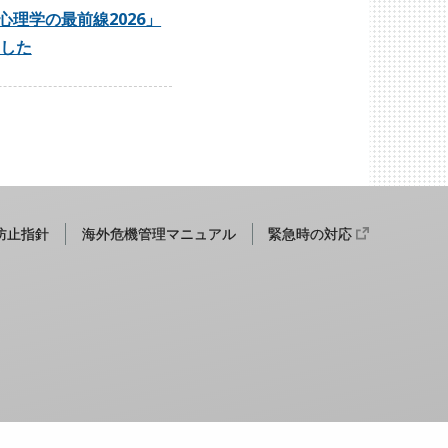
心理学の最前線2026」
した
防止指針
海外危機管理マニュアル
緊急時の対応