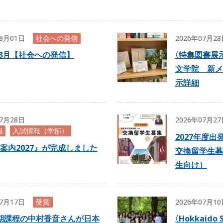
08月01日
社会への発信
2026年07月2
年8月【社会への発信】
〈
特集図書展示
文学院 新メ
示詳細
07月28日
2026年07月2
報
入試情報（学部）
2027年度
案内2027』が完成しました
交換留学生募
生向け）
07月17日
受賞
2026年07月1
期課程の中村香音さんが日本
〈
Hokkaido 