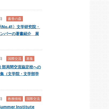
8日
書香の森
No.41〉文学研究院・
ンバーの著書紹介 展
7日
国際交流
募集
出発 部局間交流協定校への
集（文学院・文学部学
0日
教務情報
国際交流
Summer Institute