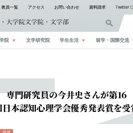
教員一覧
アクセス
お問い合わせ
資料請求
Twitter
学院
文学研究院
学生生活
留学
・
国際交流
専門研究員の
今井史さんが
第
16
回日本認知心理学会優秀発表賞を
受
受賞