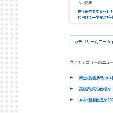
稿
ナ
ビ
若手研究者支援セミ
ゲ
に向けて―準備は1年
ー
シ
ョ
ン
同じカテゴリーのニュ
博士後期課程の中
髙橋昂輝准教授が「
今村信隆教授が2