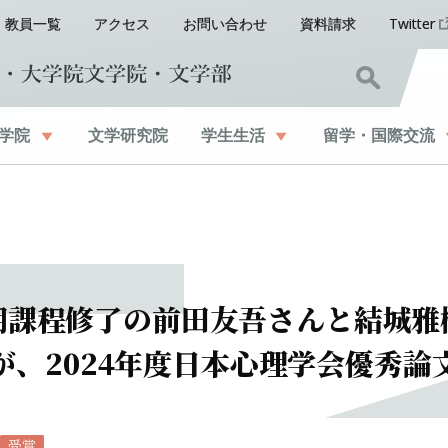
教員一覧
アクセス
お問い合わせ
資料請求
Twitter
学院
文学研究院
学生生活
留学
・
国際交流
期課程修了の
前田友吾さんと
結城雅
が、
2024
年度日本心理学会優秀論
受賞