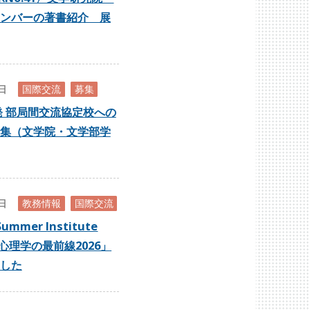
ンバーの著書紹介 展
7日
国際交流
募集
出発 部局間交流協定校への
集（文学院・文学部学
0日
教務情報
国際交流
Summer Institute
心理学の最前線2026」
した