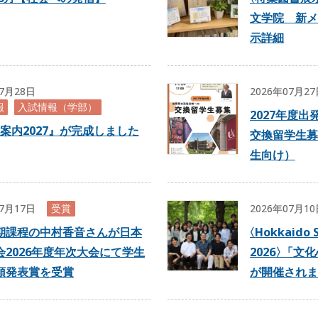
文学院 新メ
示詳細
07月28日
2026年07月2
報
入試情報（学部）
2027年度
案内2027』が完成しました
交換留学生募
生向け）
07月17日
受賞
2026年07月1
期課程の中村香音さんが日本
〈
Hokkaido 
会2026年度年次大会にて学生
2026
〉
「文化
頭発表賞を受賞
が開催されま