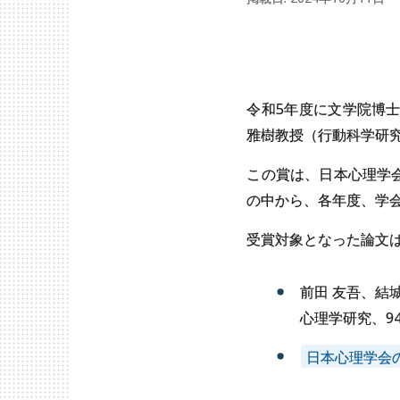
令和5年度に文学院博
雅樹教授（行動科学研究
この賞は、日本心理学会誌「心
の中から、各年度、学
受賞対象となった論文
前田 友吾、結
心理学研究、94 巻(2
日本心理学会