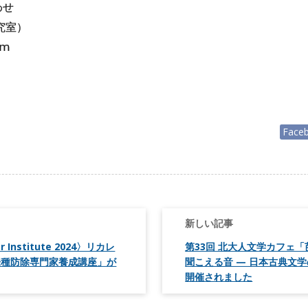
わせ
究室）
om
Face
r Institute 2024〉リカレ
第33回 北大人文学カフェ
来種防除専門家養成講座」が
聞こえる音 — 日本古典文
開催されました