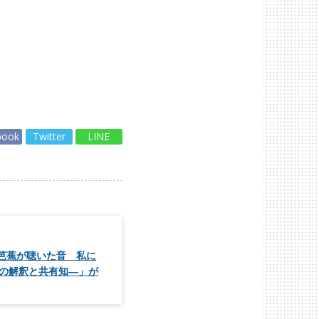
book
Twitter
LINE
「芭蕉が聴いた音 私に
学の解釈と共有知―」が