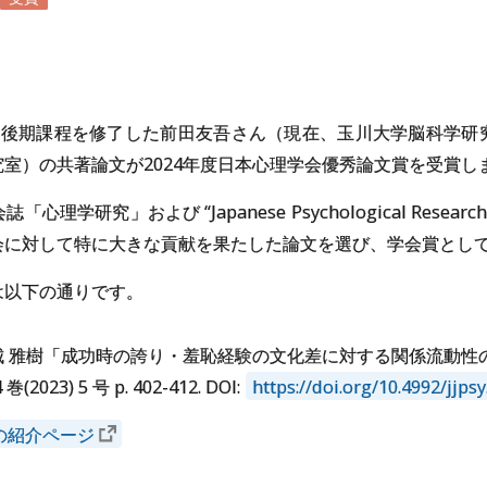
士後期課程を修了した前田友吾さん（現在、玉川大学脳科学研
室）の共著論文が2024年度日本心理学会優秀論文賞を受賞し
理学研究」および “Japanese Psychological Resea
会に対して特に大きな貢献を果たした論文を選び、学会賞とし
は以下の通りです。
城 雅樹「成功時の誇り・羞恥経験の文化差に対する関係流動性
023) 5 号 p. 402-412. DOI:
https://doi.org/10.4992/jjps
の紹介ページ