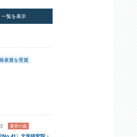
一覧を表示
頭発表賞を受賞
8日
書香の森
No.41〉文学研究院・