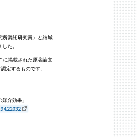
究所嘱託研究員）と結城
ました。
rch” に掲載された原著論文
て認定するものです。
の媒介効果」
y.94.22032