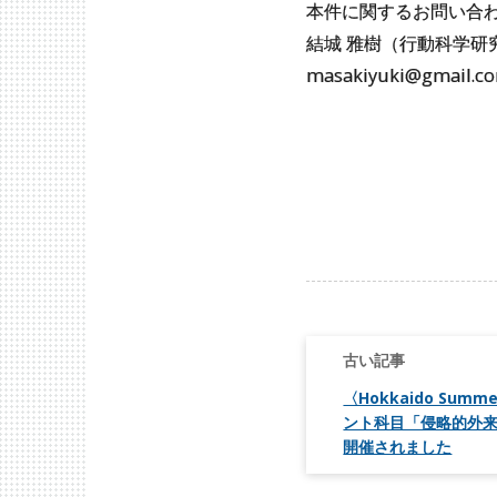
本件に関するお問い合
結城 雅樹（行動科学研
masakiyuki@gmail.c
投
稿
ナ
ビ
〈Hokkaido Summe
ゲ
ント科目「侵略的外
ー
開催されました
シ
ョ
ン