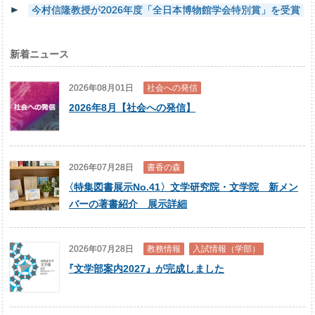
今村信隆教授が2026年度「全日本博物館学会特別賞」を受賞
新着ニュース
2026年08月01日
社会への発信
2026年8月【社会への発信】
2026年07月28日
書香の森
〈
特集図書展示No.41〉文学研究院・文学院 新メン
バーの著書紹介 展示詳細
2026年07月28日
教務情報
入試情報（学部）
『
文学部案内2027』が完成しました