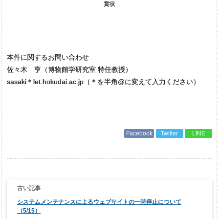
賞状
本件に関するお問い合わせ
佐々木 亨（博物館学研究室 特任教授）
sasaki＊let.hokudai.ac.jp（＊を半角@に変えて入力ください）
Facebook
Twitter
LINE
投
稿
ナ
システムメンテナンスによるウェブサイトの一時停止について
ビ
ゲ
（5/15）
ー