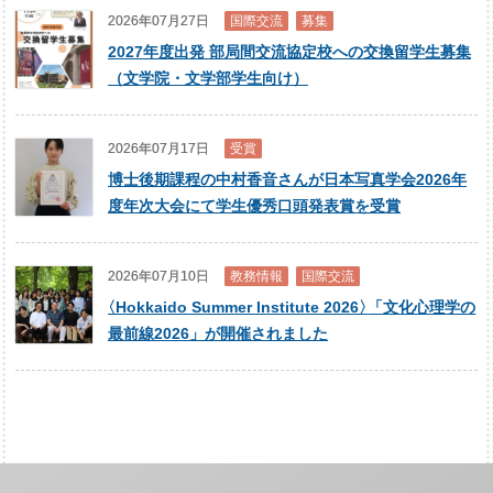
2026年07月27日
国際交流
募集
2027年度出発 部局間交流協定校への交換留学生募集
（文学院・文学部学生向け）
2026年07月17日
受賞
博士後期課程の中村香音さんが日本写真学会2026年
度年次大会にて学生優秀口頭発表賞を受賞
2026年07月10日
教務情報
国際交流
〈
Hokkaido Summer Institute 2026
〉
「文化心理学の
最前線2026」が開催されました