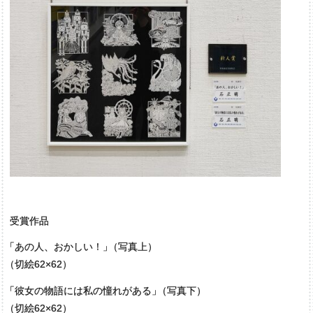
受賞作品
「
あの人、おかしい！
」
（写真上）
（
切絵62×62）
「
彼女の物語には私の憧れがある
」
（写真下）
（
切絵62×62）