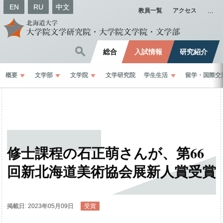
EN
RU
中文
教員一覧
アクセス
総合
入試情報
研究紹介
概要
文学部
文学院
文学研究院
学生生活
留学
・
国際交
修士課程の
石正萌さんが、
第
66
回新北海道美術協会展新人賞受賞
掲載日: 2023年05月09日
受賞