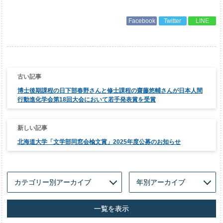
Facebook
Twitter
LINE
投
稿
ナ
博士後期課程の日下部春野さんと修士課程の齋藤悠輔さんが日本人間
ビ
ゲ
行動進化学会第18回大会において若手発表賞を受賞
ー
シ
ョ
ン
北海道大学「文学部同窓会楡文賞」2025年度公募のお知らせ
一覧を表示