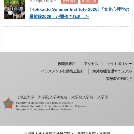
2026年07月10日
教務情報
国際交流
〈
Hokkaido Summer Institute 2026
〉
「文化心理学の
最前線2026」が開催されました
教職員専用
アクセス
サイトポリシー
ハラスメント行動防止指針
海外危機管理マニュアル
緊急時の対応
北海道大学大学院文学研究院
・
大学院文学院
・
文学部