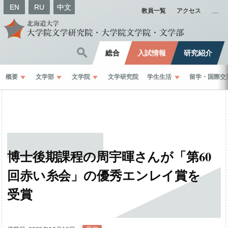
EN
RU
中文
教員一覧
アクセス
総合
入試情報
研究紹介
概要
文学部
文学院
文学研究院
学生生活
留学
・
国際交
博士後期課程の
周宇暉さんが
「第
60
回赤い
糸会」
の
優秀
エンレイ
賞を
受賞