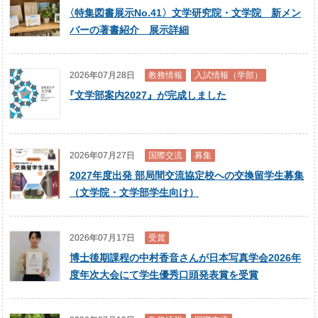
〈
特集図書展示No.41〉文学研究院・文学院 新メン
バーの著書紹介 展示詳細
2026年07月28日
教務情報
入試情報（学部）
『
文学部案内2027』が完成しました
2026年07月27日
国際交流
募集
2027年度出発 部局間交流協定校への交換留学生募集
（文学院・文学部学生向け）
2026年07月17日
受賞
博士後期課程の中村香音さんが日本写真学会2026年
度年次大会にて学生優秀口頭発表賞を受賞