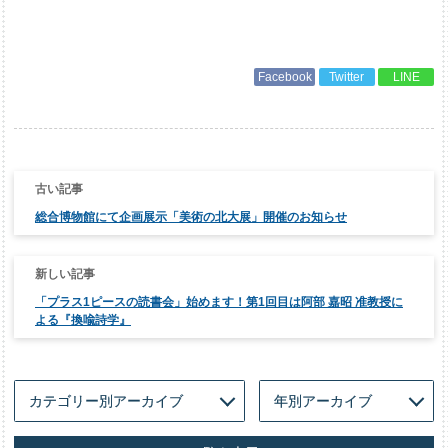
Facebook
Twitter
LINE
投
稿
ナ
総合博物館にて企画展示「美術の北大展」開催のお知らせ
ビ
ゲ
ー
シ
ョ
ン
「プラス1ピースの読書会」始めます！第1回目は阿部 嘉昭 准教授に
よる『換喩詩学』