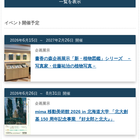
一覧を表示
イベント開催予定
6
15
2
26
2026年
月
日 ～
2027年
月
日 開催
企画展示
書香の森企画展示「新・植物図鑑」シリーズ －
写真家・佐藤祐治の植物写真－
6
26
8
31
2026年
月
日 ～
月
日 開催
企画展示
mima 移動美術館 2026 in 北海道大学 「北大創
基 150 周年記念事業 『好太郎と北大
』
」