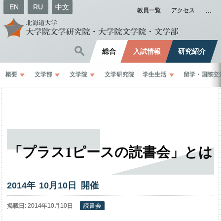
EN
RU
中文
教員一覧
アクセス
総合
入試情報
研究紹介
概要
文学部
文学院
文学研究院
学生生活
留学
・
国際交
「プラス
1
ピース
の
読書会」
とは
2014年
10
月
10
日 開催
掲載日: 2014年10月10日
読書会