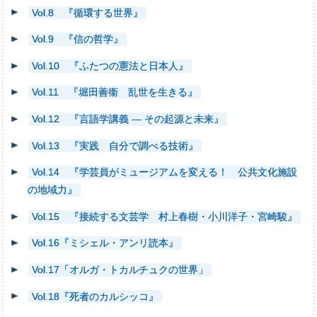
Vol.8 『循環する世界』
Vol.9 『信の哲学』
Vol.10 『ふたつの憲法と日本人』
Vol.11 『堀田善衞 乱世を生きる』
Vol.12 『言語学講義 — その起源と未来』
Vol.13 『実践 自分で調べる技術』
Vol.14 『学芸員がミュージアムを変える！ 公共文化施設
の地域力』
Vol.15 『接続する文芸学 村上春樹・小川洋子・宮崎駿』
Vol.16『ミシェル・アンリ読本』
Vol.17「オルガ・トカルチュクの世界」
Vol.18『死者のカルシッコ』