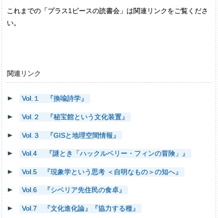
これまでの「プラス1ピースの読書会」は関連リンクをご覧くださ
い。
関連リンク
Vol.１ 『換喩詩学』
Vol.２ 『秘宝館という文化装置』
Vol.３ 『GISと地理空間情報』
Vol.4 『謎とき「ハックルベリー・フィンの冒険」』
Vol.5 『現象学という思考 ＜自明なもの＞の知へ』
Vol.6 『シベリア先住民の食卓』
Vol.7 『文化進化論』『協力する種』