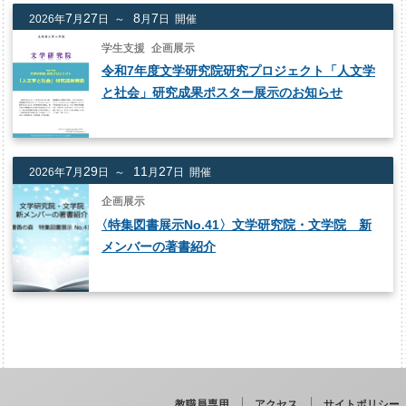
7
27
8
7
2026年
月
日 ～
月
日 開催
学生支援
企画展示
令和7年度文学研究院研究プロジェクト「人文学
と社会」研究成果ポスター展示のお知らせ
7
29
11
27
2026年
月
日 ～
月
日 開催
企画展示
〈
特集図書展示No.41〉文学研究院・文学院 新
メンバーの著書紹介
教職員専用
アクセス
サイトポリシー