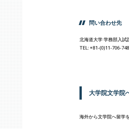
問い
合わせ
先
北海道大学 学務部入試
TEL: +81-(0)11-706-74
文学部への
留学
大
大学院文学院
海外から文学院へ留学