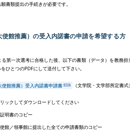
出願書類提出の手続きが必要です。
大使館推薦）の
受入内諾書の
申請を
希望する
方
よる第一次選考に合格した後、以下の書類（データ）を教務担
をひとつのPDFにして送付して下さい。
大使館推薦）受入内諾書申請書
（文学院・文学部所定書式
クリックしてダウンロードしてください
格証明書のコピー
大使館／領事館に提出した全ての申請書類のコピー