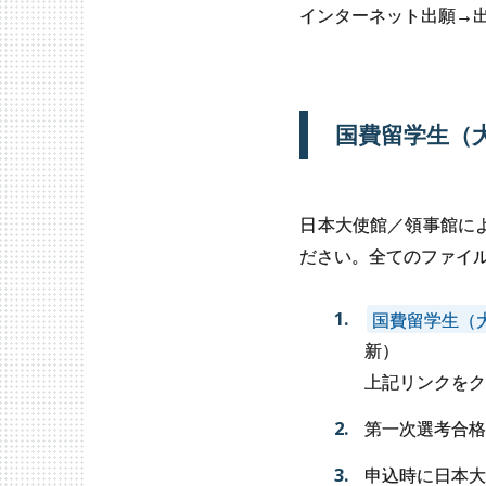
インターネット出願→
国費留学生
（
日本大使館／領事館に
ださい。全てのファイル
国費留学生（
新）
上記リンクを
第一次選考合
申込時に日本