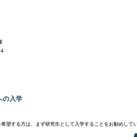
課
84
学院文学院への
入学
への
入学
を希望する方は、まず研究生として入学することをお勧めして