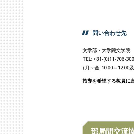
問い
合わせ
先
文学部・大学院文学院
TEL: +81-(0)11-706-30
（
月～金: 10:00～12:
指導を希望する教員に
学部・
大学院への
留学
部局間交流