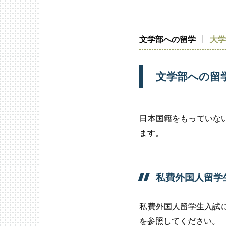
文学部への
留学
大
文学部への
留
日本国籍をもっていな
ます。
私費外国人留学
私費外国人留学生入試
を参照してください。