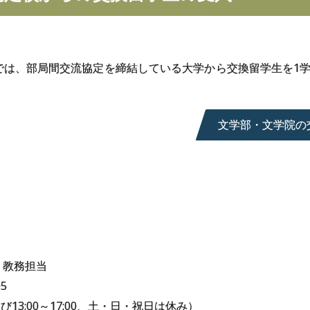
では、部局間交流協定を締結している大学から交換留学生を1学
文学部・文学院の
 教務担当
05
00及び13:00～17:00、土・日・祝日は休み）