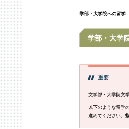
学部・
大学院への
留学
学部・
大学
重要
文学部・大学院文
以下のような留学
進めてください。