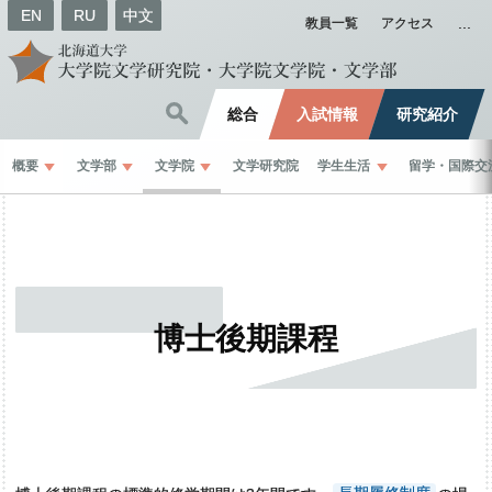
EN
RU
中文
教員一覧
アクセス
総合
入試情報
研究紹介
概要
文学部
文学院
文学研究院
学生生活
留学
・
国際交
博士後期課程