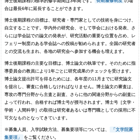
博士後期課程の標準的修学期間は3年間です。
長期履修制度
の場
合は最長6年に延長することができます。
博士後期課程の目標は、研究者・専門家としての技術を身につけ、
自立することです。学内外の研究会、そして学会における発表、さ
らには学会誌での論文の発表が、研究活動の重要な位置を占め、レ
フェリー制度のある学会誌への投稿が勧められます。全国の研究者
との交流も生まれ、各地の研究会へ参加する機会も増えます。
博士後期課程の主要な目標は、博士論文の執筆です。そのために指
導委員会の教員により1年ごとに研究成果のチェックを受けます。
博士論文提出許可を得るためには、各年度の11月までに研究論文
を提出し、審査に合格しなければなりません。博士論文の審査は、
専攻の専門分野から主査と副査、さらに他の関連分野からの副査に
よって行われ、合格すれば博士号が授与されます。博士号［文学・
学術・人間科学］の取得は研究者あるいは専門職としての採用に不
可欠なものとなってきています。
※募集人員、入学試験方法、募集要項等については、
「文学院募
集要項」
をご覧ください。