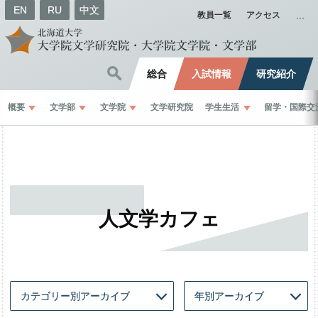
EN
RU
中文
教員一覧
アクセス
総合
入試情報
研究紹介
概要
文学部
文学院
文学研究院
学生生活
留学
・
国際交
人文学カフェ