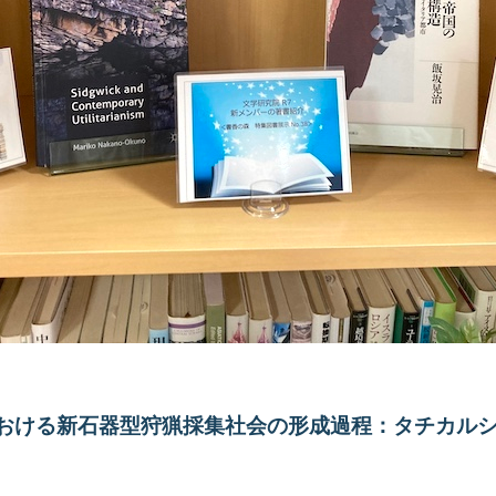
おける
新石器型狩猟採集社会の
形成過程：
タチカル