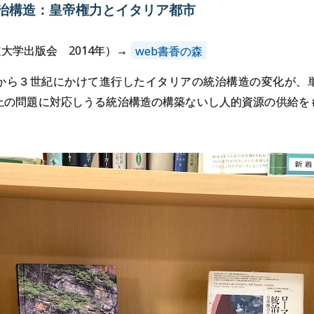
治構造：
皇帝権力と
イタリア
都市
大学出版会 2014年）→
web書香の森
から３世紀にかけて進行したイタリアの統治構造の変化が、
上の問題に対応しうる統治構造の構築ないし人的資源の供給を