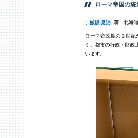
ローマ
帝国の
統
（
飯坂 晃治
著 北海道
ローマ帝政期の２世紀
く、都市の行政・財政
います。