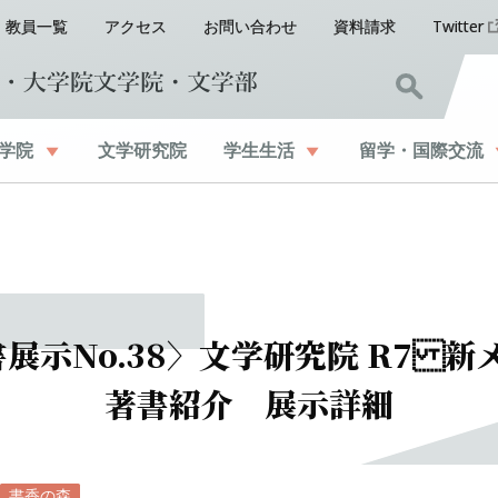
教員一覧
アクセス
お問い合わせ
資料請求
Twitter
学院
文学研究院
学生生活
留学
・
国際交流
書展示
No.38〉
文学研究院
R7
新
著書紹介
展示詳細
書香の森