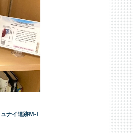
シュナイ
遺跡
M-I