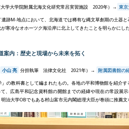
大学大学院附属北海文化研究常呂実習施設 2020年）→
東京
イ遺跡M-地点において、北海道では稀有な縄文草創期の土器と
化が寒冷なオホーツク海沿岸に北上してきたことを明らかにし
道案内：
歴史と
現場から
未来を
拓く
、
小山 亮
分担執筆 法律文化社 2021年）→
附属図書館の
学」の教科書として編まれたもの。各地の平和博物館を紹介す
いて、広島平和記念資料館の開館までの経緯や現在の常設展示
、明治大学OBでもある村山富市元内閣総理大臣が巻頭に推薦文