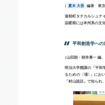
（
夏木 大吾
編著 東京
遠軽町タチカルシュナ
温暖期には本州系の文
平和創造学への
（
山田朗・師井勇一 編
明治大学開講の「平和
るための〈場
〉
」にお
「村山談話」で知られ