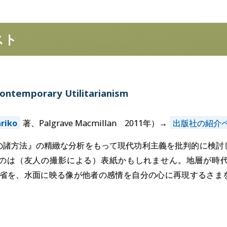
スト
ontemporary Utilitarianism
riko
著、Palgrave Macmillan 2011年）→
出版社の紹介
の諸方法』の精緻な分析をもって現代功利主義を批判的に検討
のは（友人の撮影による）表紙かもしれません。地層が時
 が哲学的反省を、水面に映る像が他者の感情を自分の心に再現する