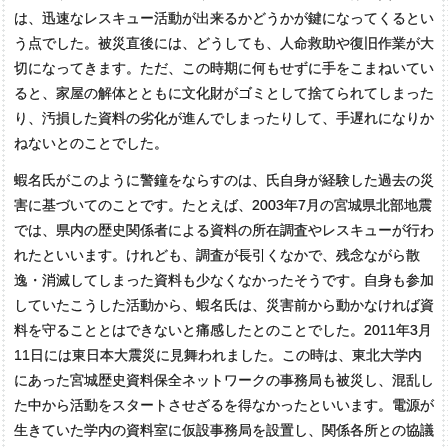
は、迅速なレスキュー活動が出来るかどうかが鍵になってくるとい
う点でした。被災直後には、どうしても、人命救助や復旧作業が大
切になってきます。ただ、この時期に何もせずに手をこまねいてい
ると、家屋の解体とともに文化財がゴミとして捨てられてしまった
り、汚損した資料の劣化が進んでしまったりして、手遅れになりか
ねないとのことでした。
蝦名氏がこのように警鐘をならすのは、氏自身が経験した過去の災
害に基づいてのことです。たとえば、2003年7月の宮城県北部地震
では、県内の歴史関係者による資料の所在調査やレスキューが行わ
れたといいます。けれども、調査が長引くなかで、残念ながら散
逸・消滅してしまった資料も少なくなかったそうです。自身も参加
していたこうした活動から、蝦名氏は、災害前から動かなければ資
料を守ることとはできないと痛感したとのことでした。2011年3月
11日には東日本大震災に見舞われました。この時は、東北大学内
にあった宮城歴史資料保全ネットワークの事務局も被災し、混乱し
た中から活動をスタートさせざるを得なかったといいます。電源が
生きていた学内の資料室に仮設事務局を設置し、関係各所との協議