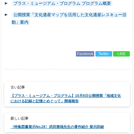
プラス・ミュージアム・プログラム プログラム概要
公開授業「文化遺産マップを活用した文化遺産レスキュー活
動」案内
Facebook
Twitter
LINE
投
稿
ナ
【プラス・ミュージアム・プログラム】10月8日公開授業「地域文化
ビ
ゲ
における記録と記憶とめぐって」開催報告
ー
シ
ョ
ン
〈特集図書展示No.28〉武田雅哉先生の著作紹介 展示詳細