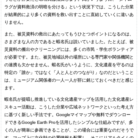
ラグが資料救済の明暗を分ける」という状況下では、こうした分業
が結果的により多くの資料を救い出すことに直結していくに違いあ
りません。
また、被災資料の救出にあたってもうひとつポイントになるのは、
さまざまな人の力であると蝦名氏は説いていました。たとえば、被
災資料の搬出やクリーニングには、多くの市民・学生ボランティア
が必要です。また、被災地域以外の場所にいる専門家や関係機関と
の連携も欠かせません。蝦名氏がいうように、文化遺産を守るのは
特定の「誰か」ではなく「人と人とのつながり」なのだということ
は、ミュージアム関係者の一人一人が肝に銘じておくべきだと感じ
ます。
蝦名氏が提唱し推進している文化遺産マップを活用した文化遺産レ
スキュー活動は、こうした分業や広域ネットワークといった考え方
に基づく新しい手法です。Googleマイマップや無料でダウンロー
ドできるGoogle Earth Proを活用したシンプルな仕組みですが、多
くの人が簡単に参画できることが、この場合には重要なのだそうで
す。マップ上に文化財の位置情報を配置し、そこにリアルタイムの