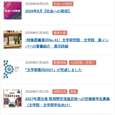
2026年08月01日
社会への発信
2026年8月【社会への発信】
2026年07月28日
書香の森
〈
特集図書展示No.41〉文学研究院・文学院 新メン
バーの著書紹介 展示詳細
2026年07月28日
教務情報
入試情報（学部）
『
文学部案内2027』が完成しました
2026年07月27日
国際交流
募集
2027年度出発 部局間交流協定校への交換留学生募集
（文学院・文学部学生向け）