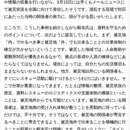
や情報の収集を行いながら、3月15日には早くもメールニュースに
て被災状況を全国に向けて発信したそうです。混乱する現場で対応
にあたった当時の関係者の努力に、頭が下がる思いがいたします。
ところで、こうした事例を紹介しながら蝦名氏は、資料を守るため
のポイントについて、次のように提言していました。まず、被災地
「内」でやるべき事と被災地「外」でも出来ることとの分業体制の
確立が欠かせないということです。被災した地域では、人命救助や
避難所対応が優先されるなかで、拠点の形成や人員の確保などにあ
たらなくてはなりません。場合によっては、自分たちの生活復旧も
ままならないかもしれません。他方、被災地以外にいる関係者も、
すぐにレスキュー活動に駆けつけるというわけにはいきません。そ
こで分業が重要になってきます。たとえば情報の整理、被災状況の
推定、資料レスキューのロジスティクスや支援体制の構築といった
ことは、被災地外からでも可能だといいます。被災地の外にいる関
係者は、被災地側の受け入れ体制が整うことを受動的に待っている
だけでは、不十分です。そうではなくて、被災地の関係者が専念す
るべきことに専念できるよう、被災地外で出来ることを積極的に行
うことが肝要だと蝦名氏は指摘します。氏がいうように
、
「タイム