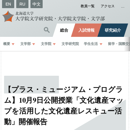
EN
RU
中文
教員一覧
アクセス
総合
入試情報
研究紹介
概要
文学部
文学院
文学研究院
学生生活
留学
・
国際交
【プラス
・
ミュージアム
・
プログラ
ム】
10
月
9
日公開授業
「文化遺産
マッ
プを
活用した
文化遺産
レスキュー
活
動」
開催報告