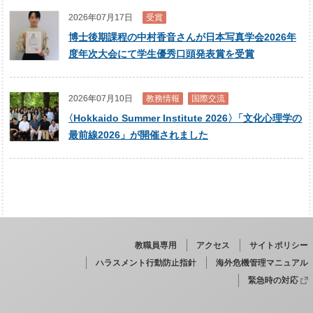
2026年07月17日
受賞
博士後期課程の中村香音さんが日本写真学会2026年
度年次大会にて学生優秀口頭発表賞を受賞
2026年07月10日
教務情報
国際交流
〈
Hokkaido Summer Institute 2026
〉
「文化心理学の
最前線2026」が開催されました
教職員専用
アクセス
サイトポリシー
ハラスメント行動防止指針
海外危機管理マニュアル
緊急時の対応