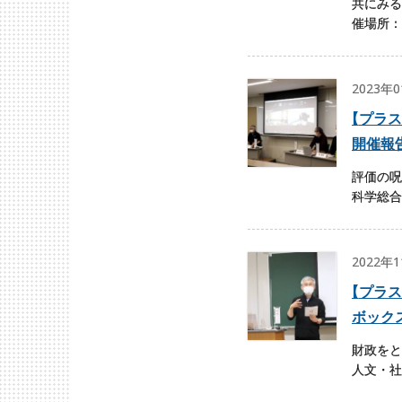
共にみる
催場所：
2023年
【
プラス
開催報
評価の呪
科学総合
2022年
【
プラス
ボック
財政をと
人文・社