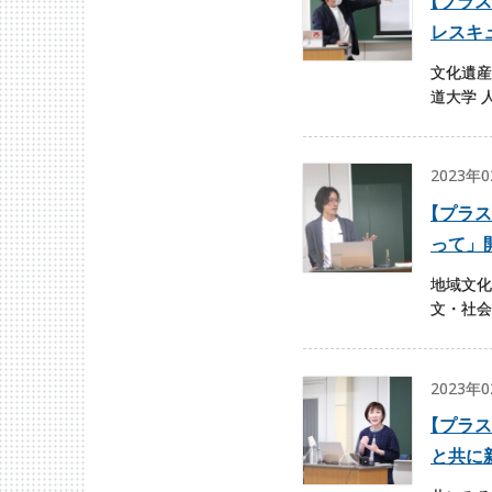
【
プラス
レスキ
文化遺産
道大学 
2023年
【
プラス
って」
地域文化
文・社会
2023年
【
プラス
と共に