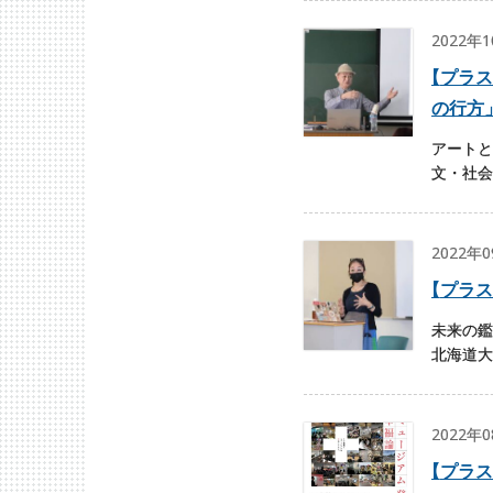
2022年
【
プラス
の行方
アートと
文・社会
2022年
【
プラス
未来の鑑
北海道大
2022年
【
プラス