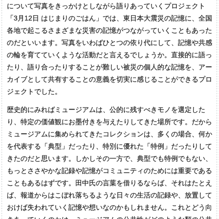
について写真をきっかけとしながら語りあっていくプロジェクト
「3月12日 はじまりのごはん」では、東日本大震災の記憶に、全国
各地で起こるさまざまな災害の記憶がつながっていくこともあった
のだといいます。写真をいわばひとつの依り代にして、記憶や共感
の輪を育てていくような活動だと言えるでしょうか。直接的に語っ
たり、語り合ったりすることが難しい被災の個人的な記憶を、アー
カイブとして共有することの意義を切実に感じることができるプロ
ジェクトでした。
歴史的にみればミュージアムは、公的に残すべきモノを選定した
り、特定の価値観にお墨付きを与えたりしてきた場所です。だから
ミュージアムに集められてきたコレクションは、多くの場合、何か
を代表する「典型」だったり、特別に優れた「特例」だったりして
きたのだと思います。しかしその一方で、典型でも特例でもない、
もっとささやかな記録や記憶がコミュニティのためには重要である
こともあるはずです。田中氏の言葉を借りるならば、それはたとえ
ば、報道からはこぼれ落ちるような日々の生活の記録や、放置して
おけば失われていく記憶や想いなのかもしれません。これとどう向