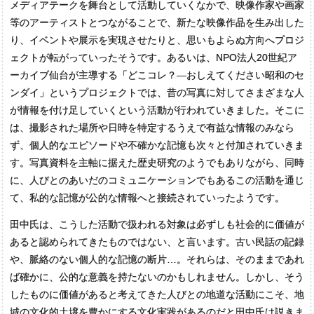
メディアテークを舞台として活動していくなかで、映像作家や画家
等のアーティストとつながることで、新たな映像作品を生み出した
り、イベントや展示を実現させたりと、思いもよらぬ方向へプロジ
ェクトが転がっていったそうです。あるいは、NPO法人20世紀ア
ーカイブ仙台が主導する「どこコレ？―おしえてください昭和のセ
ンダイ」というプロジェクトでは、昔の写真に対してさまざまな人
が情報を付け足していくという活動が行われていきました。そこに
は、撮影された場所や日時を特定するうえで有益な情報のみなら
ず、個人的なエピソードや不確かな記憶も次々と付加されていきま
す。写真資料を主軸に据えた歴史研究のようでもありながら、同時
に、人びとのあいだのコミュニケーションでもあるこの活動を通じ
て、私的な記憶が公的な情報へと接続されていったようです。
田中氏は、こうした活動で扱われる対象は必ずしも社会的に価値が
あると認められてきたものではない、と言います。古い民話の記録
や、脈絡のない個人的な記憶の断片…。それらは、そのままであれ
ば確かに、公的な意義を持たないのかもしれません。しかし、そう
したものに価値があると考えてきた人びとの地道な活動にこそ、地
域の文化的土壌を豊かにする文化実践があるのだと田中氏は説きま