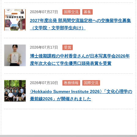
2026年07月27日
国際交流
募集
2027年度出発 部局間交流協定校への交換留学生募集
（文学院・文学部学生向け）
2026年07月17日
受賞
博士後期課程の中村香音さんが日本写真学会2026年
度年次大会にて学生優秀口頭発表賞を受賞
2026年07月10日
教務情報
国際交流
〈
Hokkaido Summer Institute 2026
〉
「文化心理学の
最前線2026」が開催されました