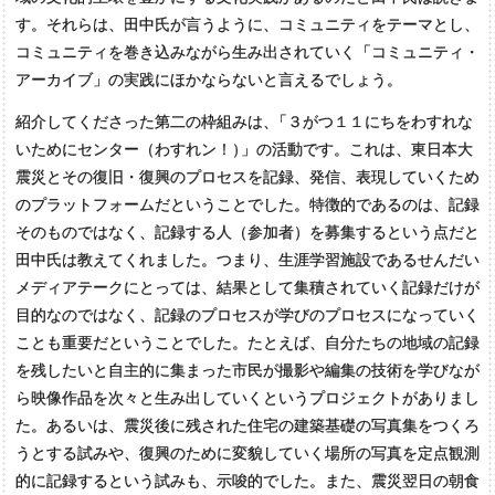
す。それらは、田中氏が言うように、コミュニティをテーマとし、
コミュニティを巻き込みながら生み出されていく「コミュニティ・
アーカイブ」の実践にほかならないと言えるでしょう。
紹介してくださった第二の枠組みは
、
「３がつ１１にちをわすれな
いためにセンター（わすれン！
）
」の活動です。これは、東日本大
震災とその復旧・復興のプロセスを記録、発信、表現していくため
のプラットフォームだということでした。特徴的であるのは、記録
そのものではなく、記録する人（参加者）を募集するという点だと
田中氏は教えてくれました。つまり、生涯学習施設であるせんだい
メディアテークにとっては、結果として集積されていく記録だけが
目的なのではなく、記録のプロセスが学びのプロセスになっていく
ことも重要だということでした。たとえば、自分たちの地域の記録
を残したいと自主的に集まった市民が撮影や編集の技術を学びなが
ら映像作品を次々と生み出していくというプロジェクトがありまし
た。あるいは、震災後に残された住宅の建築基礎の写真集をつくろ
うとする試みや、復興のために変貌していく場所の写真を定点観測
的に記録するという試みも、示唆的でした。また、震災翌日の朝食