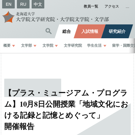
EN
RU
中文
教員一覧
アクセス
総合
入試情報
研究紹介
概要
文学部
文学院
文学研究院
学生生活
留学
・
国際交
【プラス
・
ミュージアム
・
プログラ
ム】
10
月
8
日公開授業
「地域文化にお
ける
記録と
記憶とめぐって」
開催報告