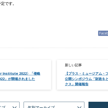
予定です。
Face
r Institute 2022〉「侵略
【プラス・ミュージアム・プ
022」が開催されました
公開シンポジウム「財政を
クス」開催報告