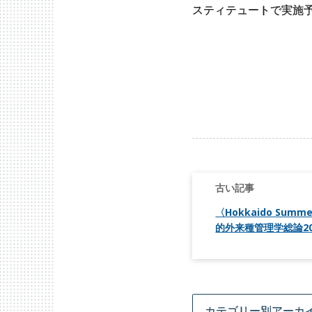
スティテュートで実施
投
稿
ナ
ビ
〈Hokkaido Summe
ゲ
的外来種管理学総論2
ー
シ
ョ
ン