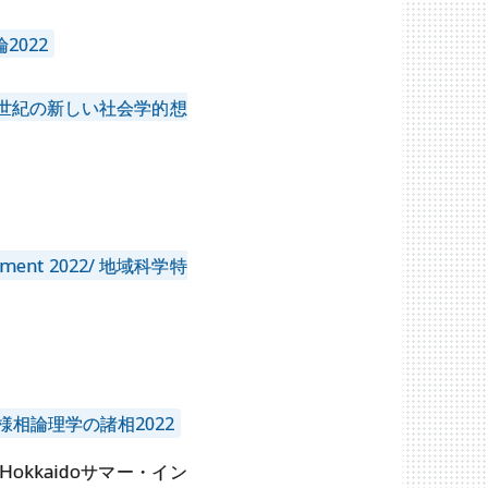
論2022
会変動論: 21世紀の新しい社会学的想
anagement 2022/ 地域科学特
講義：応用様相論理学の諸相2022
kkaidoサマー・イン