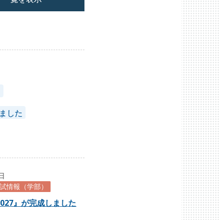
）
されました
8日
試情報（学部）
027』が完成しました