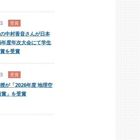
7日
受賞
の中村香音さんが日本
26年度年次大会にて学生
賞を受賞
0日
受賞
授が「2026年度 地理空
術賞」を受賞