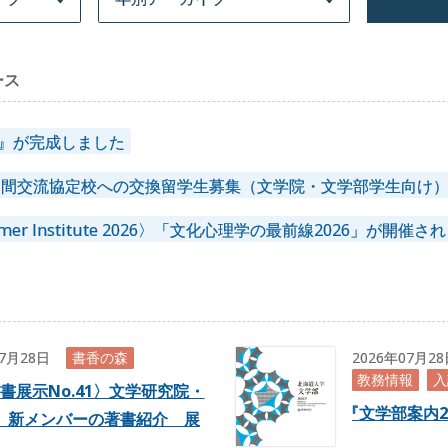
ース
7』が完成しました
部局間交流協定校への交換留学生募集（文学院・文学部学生向け
ummer Institute 2026〉「文化心理学の最前線2026」が開催
07月28日
書香の森
2026年07月2
教務情報
入
書展示No.41〉文学研究院・
『
文学部案内2
 新メンバーの著書紹介 展