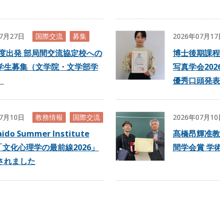
07月27日
国際交流
募集
2026年07月1
年度出発 部局間交流協定校への
博士後期課程
学生募集（文学院・文学部学
写真学会20
）
優秀口頭発表
07月10日
教務情報
国際交流
2026年07月1
ido Summer Institute
髙橋昂輝准教
「文化心理学の最前線2026」
間学会賞 学
されました