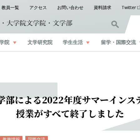
教員一覧
アクセス
お問い合わせ
資料請求
Twitter
学院
文学研究院
学生生活
留学
・
国際交流
学部による
2022
年度
サマーインス
授業がすべて
終了しました
教務情報
国際交流