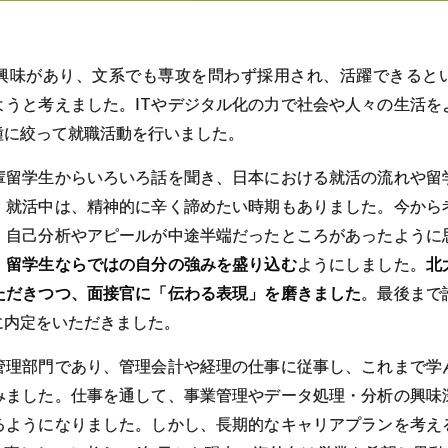
興味があり、文系でも専攻を問わず採用され、活躍できると
ようと考えました。ITやデジタル化の力で社会や人々の生活を
種に絞って就職活動を行いました。
輩留学生からいろいろ話を聞き、日本における就活の流れや留
。就活中は、精神的に辛く諦めたい時期もありました。今から
、自己分析やアピールが中途半端だったところがあったように
、留学生ならではの自分の強みを盛り込む
ようにしました。
北
ただきつつ、面接官に「伝わる表現」を磨きました
。最後まで
に内定をいただきました。
管理部門であり、管理会計や経理の仕事に従事し、これまで学
みました。仕事を通して、事業管理やデータ処理・分析の興味
るようになりました。しかし、長期的なキャリアプランを考え