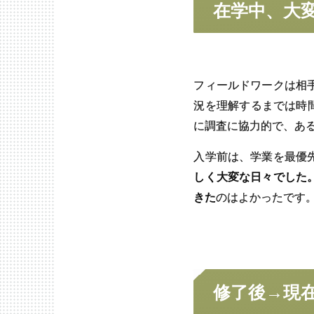
在学中、
大
フィールドワークは相
況を理解するまでは時間
に調査に協力的で、あ
入学前は、学業を最優
しく大変な日々でした
きた
のはよかったです
修了後
→
現