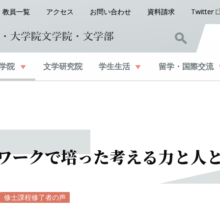
教員一覧
アクセス
お問い合わせ
資料請求
Twitter
学院
文学研究院
学生生活
留学
・
国際交流
ワーク
で
培った
考える
力と
人
修士課程修了者の声