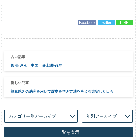
Facebook
Twitter
LINE
投
稿
ナ
熊 征 さん 中国 修士課程2年
ビ
ゲ
ー
シ
ョ
ン
視覚以外の感覚を用いて歴史を学ぶ方法を考える充実した日々
一覧を表示