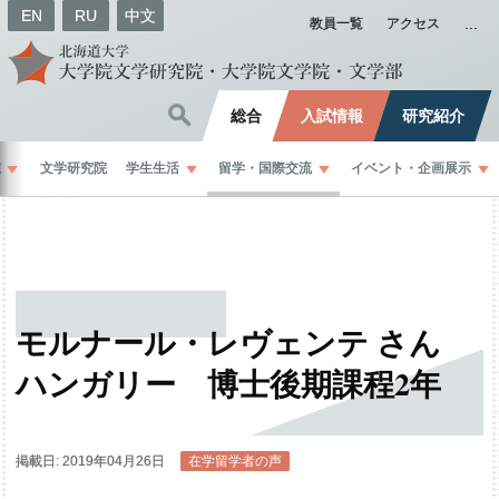
EN
RU
中文
教員一覧
アクセス
総合
入試情報
研究紹介
院
文学研究院
学生生活
留学
・
国際交流
イベント
・
企画展示
モルナール
・
レヴェンテ
さん
ハンガリー
博士後期課程
2
年
掲載日: 2019年04月26日
在学留学者の声