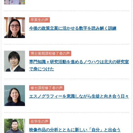
卒業生の声
今後の政策立案に活かせる数字を読み解く訓練
博士後期課程修了者の声
専門知識＋研究活動を進めるノウハウは北大の研究室
で身につけた
修士課程修了者の声
エスノグラフィーを意識しながら生徒と向き合う日々
在学生の声
映像作品の分析とともに新しい「自分」と出会う