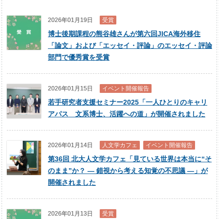
2026年01月19日
受賞
博士後期課程の熊谷雄さんが第六回JICA海外移住
「論文」および「エッセイ・評論」のエッセイ・評論
部門で優秀賞を受賞
2026年01月15日
イベント開催報告
若手研究者支援セミナー2025「一人ひとりのキャリ
アパス 文系博士、活躍への道」が開催されました
2026年01月14日
人文学カフェ
イベント開催報告
第36回 北大人文学カフェ「見ている世界は本当に“そ
のまま”か？ ― 錯視から考える知覚の不思議 ―」が
開催されました
2026年01月13日
受賞