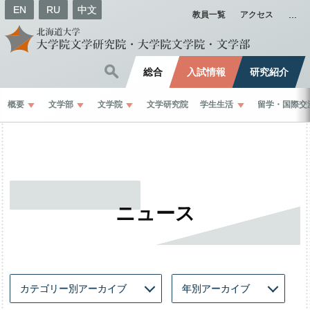
EN
RU
中文
教員一覧
アクセス
総合
入試情報
研究紹介
概要
文学部
文学院
文学研究院
学生生活
留学
・
国際交
ニュース