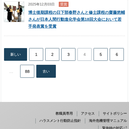
2025年12月03日
受賞
博士後期課程の日下部春野さんと修士課程の齋藤悠輔
さんが日本人間行動進化学会第18回大会において若
手発表賞を受賞
1
2
3
4
5
6
新しい
投
稿
…
88
古い
の
ペ
ー
ジ
送
り
教職員専用
アクセス
サイトポリシー
ハラスメント行動防止指針
海外危機管理マニュアル
緊急時の対応