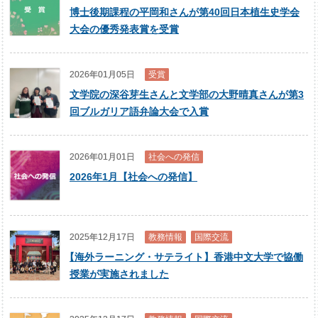
博士後期課程の平岡和さんが第40回日本植生史学会
大会の優秀発表賞を受賞
2026年01月05日
受賞
文学院の深谷芽生さんと文学部の大野晴真さんが第3
回ブルガリア語弁論大会で入賞
2026年01月01日
社会への発信
2026年1月【社会への発信】
2025年12月17日
教務情報
国際交流
【
海外ラーニング・サテライト】香港中文大学で協働
授業が実施されました