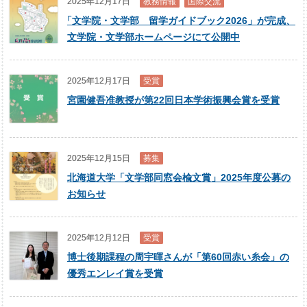
2025年12月17日
教務情報
国際交流
「
文学院・文学部 留学ガイドブック2026」が完成、
文学院・文学部ホームページにて公開中
2025年12月17日
受賞
宮園健吾准教授が第22回日本学術振興会賞を受賞
2025年12月15日
募集
北海道大学「文学部同窓会楡文賞」2025年度公募の
お知らせ
2025年12月12日
受賞
博士後期課程の周宇暉さんが「第60回赤い糸会」の
優秀エンレイ賞を受賞