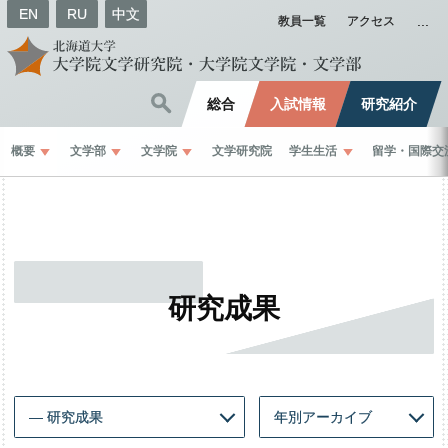
EN
RU
中文
教員一覧
アクセス
総合
入試情報
研究紹介
概要
文学部
文学院
文学研究院
学生生活
留学
・
国際交
研究成果