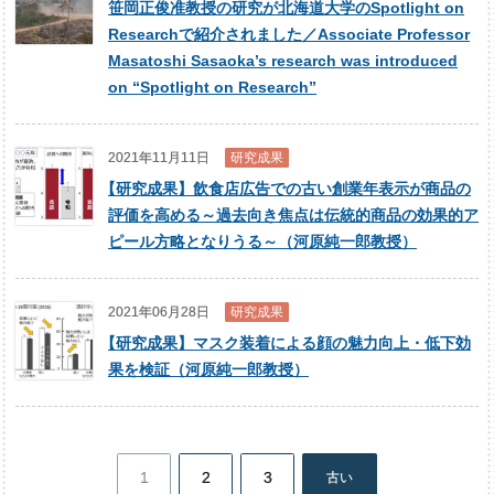
笹岡正俊准教授の研究が北海道大学のSpotlight on
Researchで紹介されました／Associate Professor
Masatoshi Sasaoka’s research was introduced
on “Spotlight on Research”
2021年11月11日
研究成果
【
研究成果】飲食店広告での古い創業年表示が商品の
評価を高める～過去向き焦点は伝統的商品の効果的ア
ピール方略となりうる～（河原純一郎教授）
2021年06月28日
研究成果
【
研究成果】マスク装着による顔の魅力向上・低下効
果を検証（河原純一郎教授）
1
2
3
古い
投