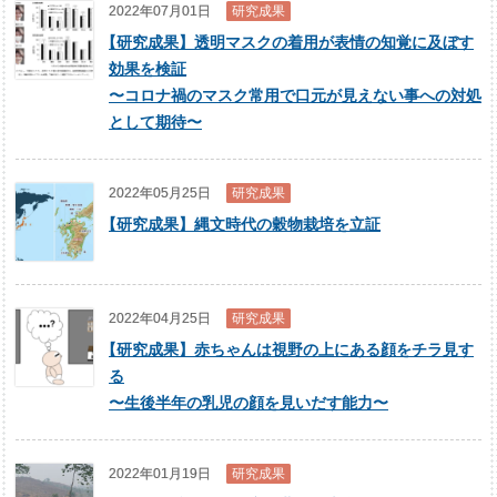
2022年07月01日
研究成果
【
研究成果】透明マスクの着用が表情の知覚に及ぼす
効果を検証
〜コロナ禍のマスク常用で口元が見えない事への対処
として期待〜
2022年05月25日
研究成果
【
研究成果】縄文時代の穀物栽培を立証
2022年04月25日
研究成果
【
研究成果】赤ちゃんは視野の上にある顔をチラ見す
る
〜生後半年の乳児の顔を見いだす能力〜
2022年01月19日
研究成果