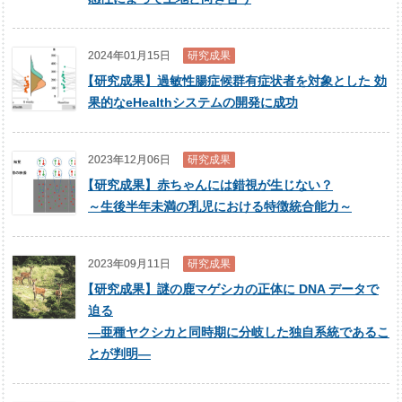
2024年01月15日
研究成果
【
研究成果】過敏性腸症候群有症状者を対象とした 効
果的なeHealthシステムの開発に成功
2023年12月06日
研究成果
【
研究成果】赤ちゃんには錯視が生じない？
～生後半年未満の乳児における特徴統合能力～
2023年09月11日
研究成果
【
研究成果】謎の鹿マゲシカの正体に DNA データで
迫る
―亜種ヤクシカと同時期に分岐した独自系統であるこ
とが判明―