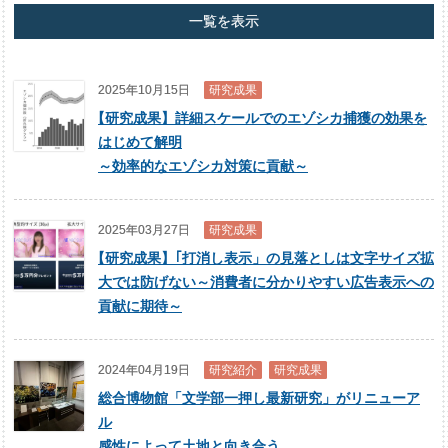
一覧を表示
2025年10月15日
研究成果
【
研究成果】詳細スケールでのエゾシカ捕獲の効果を
はじめて解明
～効率的なエゾシカ対策に貢献～
2025年03月27日
研究成果
【
研究成果】｢打消し表示」の見落としは文字サイズ拡
大では防げない～消費者に分かりやすい広告表示への
貢献に期待～
2024年04月19日
研究紹介
研究成果
総合博物館「文学部一押し最新研究」がリニューア
ル
感性によって土地と向き合う