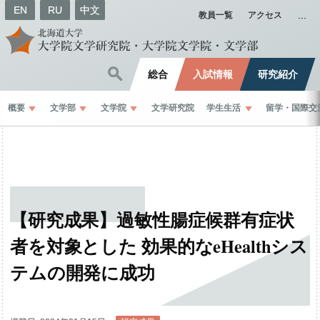
EN
RU
中文
教員一覧
アクセス
総合
入試情報
研究紹介
概要
文学部
文学院
文学研究院
学生生活
留学
・
国際交
【研究成果】
過敏性腸症候群有症状
者を
対象とした
効果的な
eHealth
シス
テム
の
開発に
成功