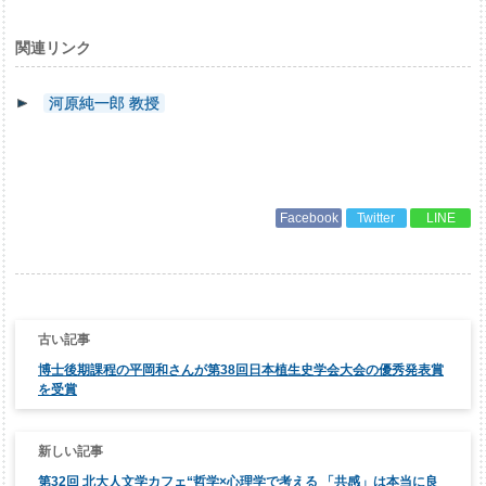
関連リンク
河原純一郎 教授
Facebook
Twitter
LINE
投
稿
ナ
博士後期課程の平岡和さんが第38回日本植生史学会大会の優秀発表賞
ビ
ゲ
を受賞
ー
シ
ョ
ン
第32回 北大人文学カフェ“哲学×心理学で考える 「共感」は本当に良