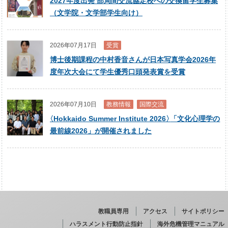
2027年度出発 部局間交流協定校への交換留学生募集
（文学院・文学部学生向け）
2026年07月17日
受賞
博士後期課程の中村香音さんが日本写真学会2026年
度年次大会にて学生優秀口頭発表賞を受賞
2026年07月10日
教務情報
国際交流
〈
Hokkaido Summer Institute 2026
〉
「文化心理学の
最前線2026」が開催されました
教職員専用
アクセス
サイトポリシー
ハラスメント行動防止指針
海外危機管理マニュアル