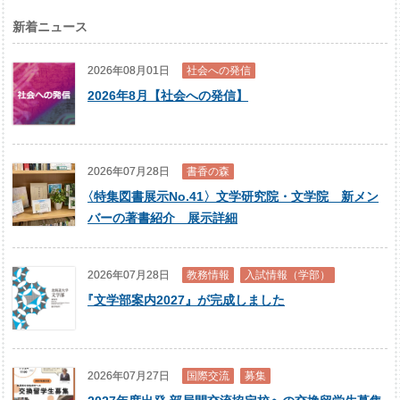
新着ニュース
2026年08月01日
社会への発信
2026年8月【社会への発信】
2026年07月28日
書香の森
〈
特集図書展示No.41〉文学研究院・文学院 新メン
バーの著書紹介 展示詳細
2026年07月28日
教務情報
入試情報（学部）
『
文学部案内2027』が完成しました
2026年07月27日
国際交流
募集