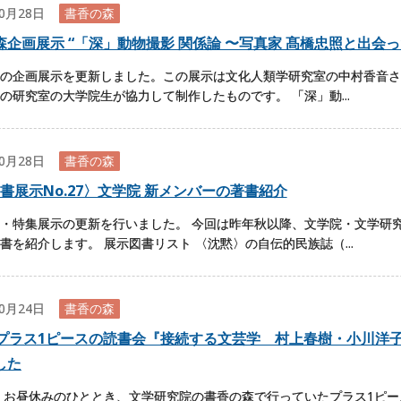
10月28日
書香の森
森企画展示 “「深」動物撮影 関係論 〜写真家 髙橋忠照と出会
の企画展示を更新しました。この展示は文化人類学研究室の中村香音さ
の研究室の大学院生が協力して制作したものです。 「深」動...
10月28日
書香の森
書展示No.27〉文学院 新メンバーの著書紹介
・特集展示の更新を行いました。 今回は昨年秋以降、文学院・文学研
書を紹介します。 展示図書リスト 〈沈黙〉の自伝的民族誌（...
10月24日
書香の森
回プラス1ピースの読書会『接続する文芸学 村上春樹・小川洋
した
 お昼休みのひととき、文学研究院の書香の森で行っていたプラス1ピ