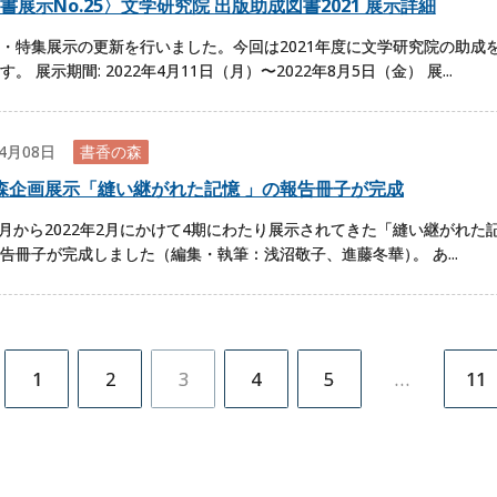
書展示No.25〉文学研究院 出版助成図書2021 展示詳細
・特集展示の更新を行いました。今回は2021年度に文学研究院の助成
。 展示期間: 2022年4月11日（月）〜2022年8月5日（金） 展...
04月08日
書香の森
森企画展示「縫い継がれた記憶 」の報告冊子が完成
年9月から2022年2月にかけて4期にわたり展示されてきた「縫い継がれた
告冊子が完成しました（編集・執筆：浅沼敬子、進藤冬華
）
。 あ...
1
2
3
4
5
…
11
投
稿
の
ペ
ー
ジ
送