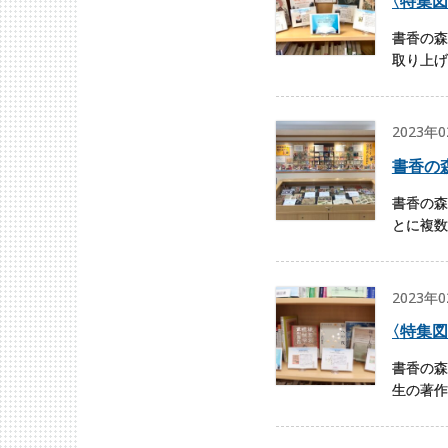
〈
特集図
書香の森
取り上げ
2023年
書香の
書香の森
とに複数
2023年
〈
特集図
書香の森
生の著作