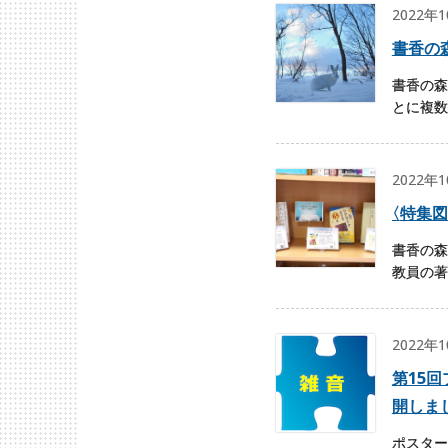
2022年
書香の
書香の森
とに複数
2022年
〈
特集図
書香の森
教員の著
2022年
第15
開しま
ポスター