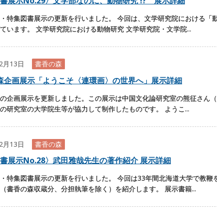
書展示No.29〉文学部なのに、動物研究 !? 展示詳細
・特集図書展示の更新を行いました。 今回は、文学研究院における「
ています。 文学研究院における動物研究 文学研究院・文学院...
02月13日
書香の森
森企画展示「ようこそ〈連環画〉の世界へ」展示詳細
の企画展示を更新しました。この展示は中国文化論研究室の熊征さん（
の研究室の大学院生等が協力して制作したものです。 ようこ...
02月13日
書香の森
書展示No.28〉武田雅哉先生の著作紹介 展示詳細
・特集図書展示の更新を行いました。 今回は33年間北海道大学で教鞭
（書香の森収蔵分、分担執筆を除く）を紹介します。 展示書籍...