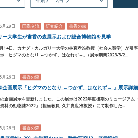
06月29日
国際交流
研究紹介
書香の森
リー大学生が書香の森展示および総合博物館を見学
年6月14日、カナダ・カルガリー大学の林直孝准教授（社会人類学）が引
示「ヒグマのとなり ←つかず、はなれず→
」
（展示期間2023/5/2...
05月26日
書香の森
森企画展示「ヒグマのとなり ←つかず、はなれず→ 」展示詳細
の企画展示を更新しました。この展示は2022年度後期のミュージアム
資料の動物誌2022
」
（担当教員: 久井貴世准教授）にて制作した...
05月26日
書香の森