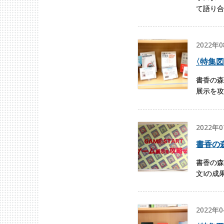
て語り合
2022年
〈
特集図
書香の森
展示を攻
2022年
書香の
書香の森
文Iの成果
2022年