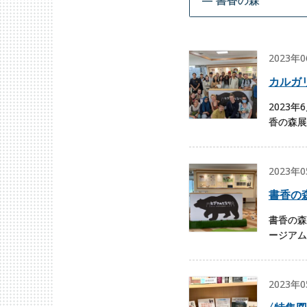
2023年
カルガ
2023
香の森展
2023年
書香の
書香の森
ージアム
2023年