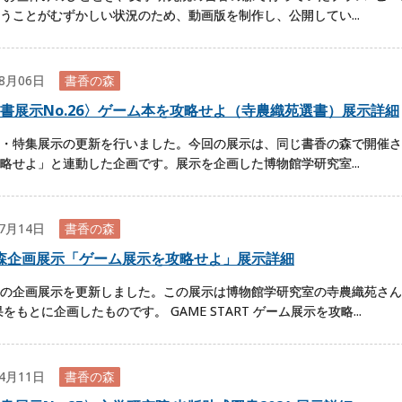
うことがむずかしい状況のため、動画版を制作し、公開してい...
08月06日
書香の森
書展示No.26〉ゲーム本を攻略せよ（寺農織苑選書）展示詳細
・特集展示の更新を行いました。今回の展示は、同じ書香の森で開催さ
略せよ」と連動した企画です。展示を企画した博物館学研究室...
07月14日
書香の森
森企画展示「ゲーム展示を攻略せよ」展示詳細
の企画展示を更新しました。この展示は博物館学研究室の寺農織苑さん
をもとに企画したものです。 GAME START ゲーム展示を攻略...
04月11日
書香の森