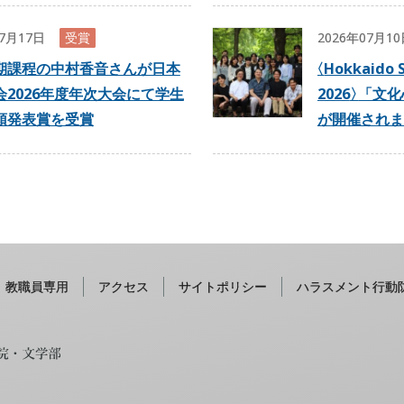
07月17日
受賞
2026年07月1
期課程の中村香音さんが日本
〈
Hokkaido 
会2026年度年次大会にて学生
2026
〉
「文化
頭発表賞を受賞
が開催されま
教職員専用
アクセス
サイトポリシー
ハラスメント行動