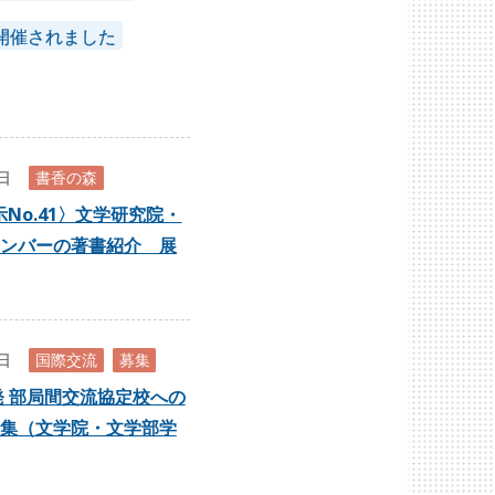
開催されました
8日
書香の森
No.41〉文学研究院・
ンバーの著書紹介 展
7日
国際交流
募集
出発 部局間交流協定校への
集（文学院・文学部学