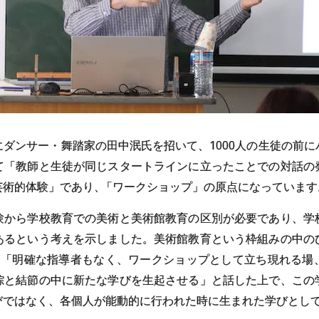
ダンサー・舞踏家の田中泯氏を招いて、1000人の生徒の前
て「教師と生徒が同じスタートラインに立ったことでの対話の
芸術的体験」であり
、
「ワークショップ」の原点になっています
験から学校教育での美術と美術館教育の区別が必要であり、学
あるという考えを示しました。美術館教育という枠組みの中の
、
「明確な指導者もなく、ワークショップとして立ち現れる場
綜と結節の中に新たな学びを生起させる」と話した上で、この
びではなく、各個人が能動的に行われた時に生まれた学びとし