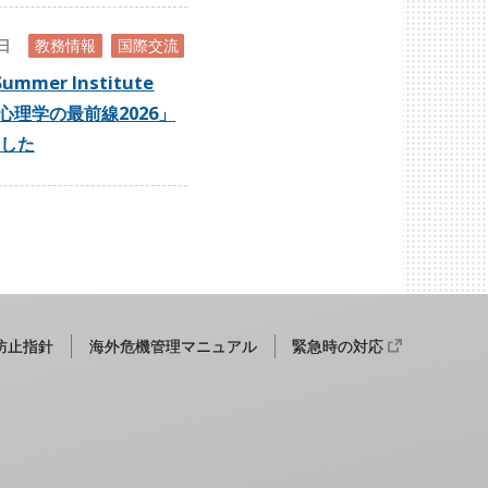
0日
教務情報
国際交流
Summer Institute
心理学の最前線2026」
した
防止指針
海外危機管理マニュアル
緊急時の対応