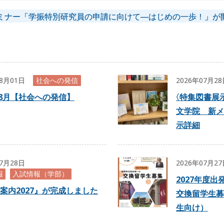
ミナー「学振特別研究員の申請に向けて―はじめの一歩！」が
08月01日
社会への発信
2026年07月2
年8月【社会への発信】
〈
特集図書展示
文学院 新メ
示詳細
07月28日
2026年07月2
報
入試情報（学部）
2027年度
案内2027』が完成しました
交換留学生募
生向け）