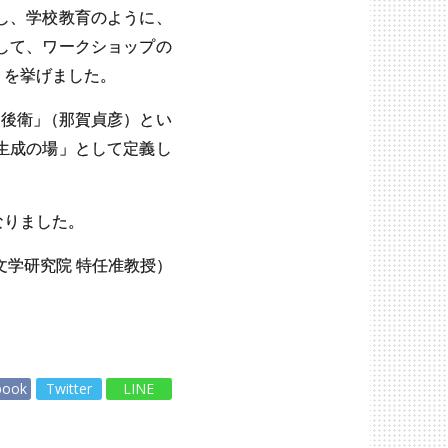
し、学校教育のように、
して、ワークショップの
」を挙げました。
は後衛
」
（那賀貞彦）とい
生成の場」として定義し
なりました。
文学研究院 特任准教授）
book
Twitter
LINE