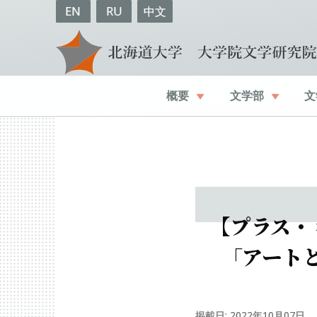
EN
RU
中文
概要
文学部
文
【
プラス
・
「アート
掲載日: 2022年10月07日