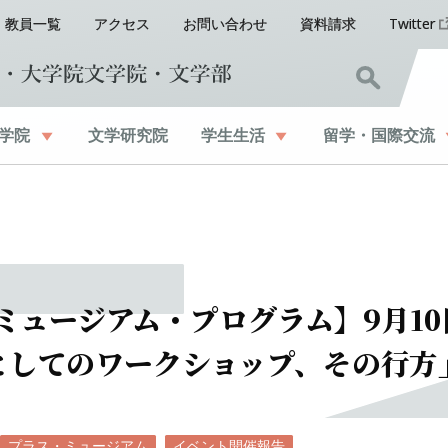
教員一覧
アクセス
お問い合わせ
資料請求
Twitter
学院
文学研究院
学生生活
留学
・
国際交流
ミュージアム
・
プログラム】
9
月
10
としての
ワークショップ、
その
行方
プラス・ミュージアム
イベント開催報告