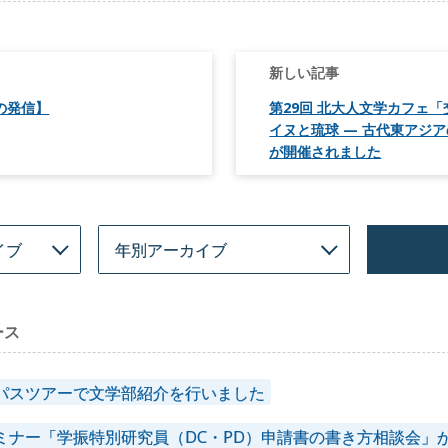
への発信】
第29回 北大人文学カフェ
イヌと琉球 — 古代東アジ
が開催されました
ース
パスツアーで文学部紹介を行いました
ミナー「学振特別研究員（DC・PD）申請書の書き方相談会」