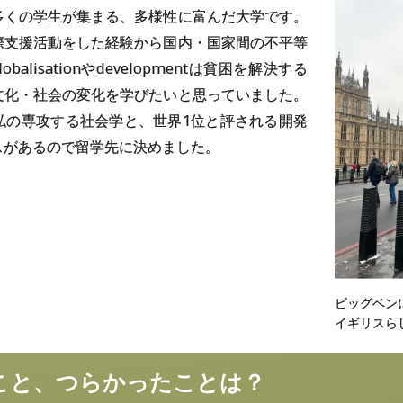
多くの学生が集まる、多様性に富んだ大学です。
際支援活動をした経験から国内・国家間の不平等
lobalisationやdevelopmentは貧困を解決する
文化・社会の変化を学びたいと思っていました。
私の専攻する社会学と、世界1位と評される開発
スがあるので留学先に決めました。
ビッグベン
イギリスら
こと、
つらかったことは？