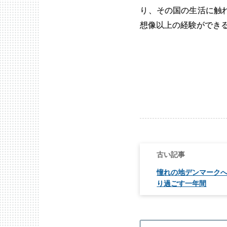
り、その国の生活に触
想像以上の経験ができ
投
稿
ナ
ビ
憧れの地デンマーク
ゲ
り過ごす一年間
ー
シ
ョ
ン