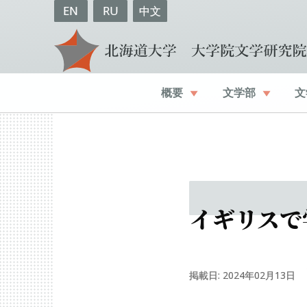
EN
RU
中文
概要
文学部
文
イギリス
で
掲載日: 2024年02月13日