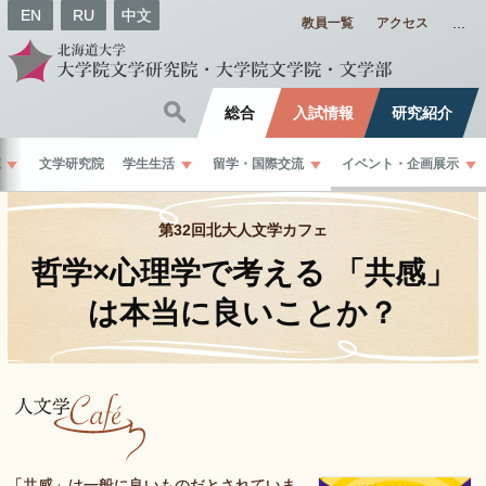
EN
RU
中文
教員一覧
アクセス
総合
入試情報
研究紹介
院
文学研究院
学生生活
留学
・
国際交流
イベント
・
企画展示
第32回北大人文学カフェ
哲学
×
心理学で
考える
「共感」
は
本当に
良いことか？
「
共感」は一般に良いものだとされていま