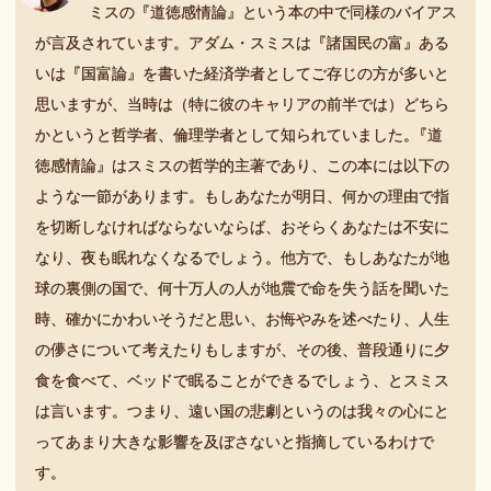
ミスの『道徳感情論』という本の中で同様のバイアス
が言及されています。アダム・スミスは『諸国民の富』ある
いは『国富論』を書いた経済学者としてご存じの方が多いと
思いますが、当時は（特に彼のキャリアの前半では）どちら
かというと哲学者、倫理学者として知られていました
。
『道
徳感情論』はスミスの哲学的主著であり、この本には以下の
ような一節があります。もしあなたが明日、何かの理由で指
を切断しなければならないならば、おそらくあなたは不安に
なり、夜も眠れなくなるでしょう。他方で、もしあなたが地
球の裏側の国で、何十万人の人が地震で命を失う話を聞いた
時、確かにかわいそうだと思い、お悔やみを述べたり、人生
の儚さについて考えたりもしますが、その後、普段通りに夕
食を食べて、ベッドで眠ることができるでしょう、とスミス
は言います。つまり、遠い国の悲劇というのは我々の心にと
ってあまり大きな影響を及ぼさないと指摘しているわけで
す。