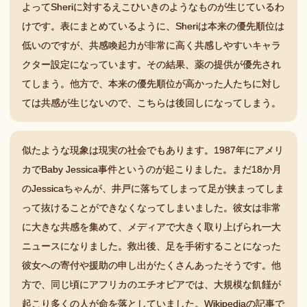
よってSheriに対するえこひいきのようなものが生じているわ
けです。表にまとめているように、Sheriは本来の優先順位は
低いのですが、共感喚起力が非常に高く共感しやすいキャラ
クター設定になっています。その結果、薬の提供が優先され
てしまう。他方で、本来の優先順位が高かった人たちに対し
ては共感が生じないので、こちらは後回しになってしまう。
似たような現象は現実の社会でもあります。1987年にアメリ
カでBaby Jessica事件というのが起こりました。まだ18か月
のJessicaちゃんが、井戸に落ちてしまって足が挟まってしま
って抜けることができなくなってしまいました。彼女は非常
に大きな共感を集めて、メディアで大きく取り上げられ一大
ニュースになりました。救出後、足を手術することになった
彼女への寄付や援助の申し出がたくさんあったそうです。他
方で、同じ頃にアフリカのエチオピアでは、大規模な飢饉が
起こり多くの人が命を落としていました。Wikipediaの記事で