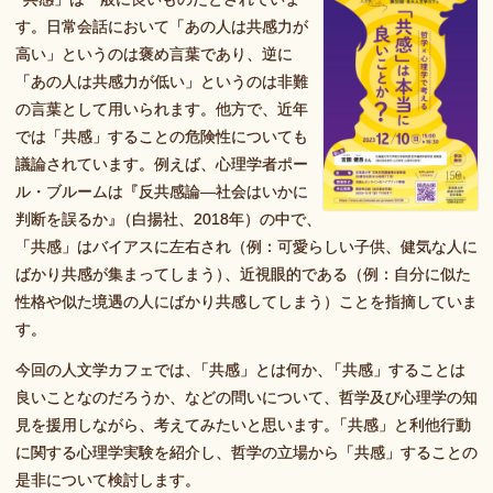
す。日常会話において「あの人は共感力が
高い」というのは褒め言葉であり、逆に
「あの人は共感力が低い」というのは非難
の言葉として用いられます。他方で、近年
では「共感」することの危険性についても
議論されています。例えば、心理学者ポー
ル・ブルームは『反共感論―社会はいかに
判断を誤るか
』
（白揚社、2018年）の中で
、
「共感」はバイアスに左右され（例：可愛らしい子供、健気な人に
ばかり共感が集まってしまう
）
、近視眼的である（例：自分に似た
性格や似た境遇の人にばかり共感してしまう）ことを指摘していま
す。
今回の人文学カフェでは
、
「共感」とは何か
、
「共感」することは
良いことなのだろうか、などの問いについて、哲学及び心理学の知
見を援用しながら、考えてみたいと思います
。
「共感」と利他行動
に関する心理学実験を紹介し、哲学の立場から「共感」することの
是非について検討します。