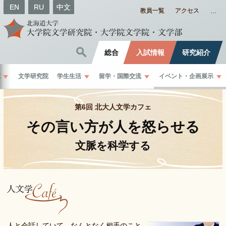
EN
RU
中文
教員一覧
アクセス
総合
入試情報
研究紹介
院
文学研究院
学生生活
留学
・
国際交流
イベント
・
企画展示
第6回 北大人文学カフェ
その
言い
方が
人を
怒らせる
文脈を
科学する
人と会話していて、なんとなく相手のこと