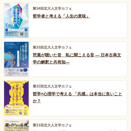
第34回北大人文学カフェ
哲学者と考える「人生の意味」
第33回北大人文学カフェ
芭蕉が聴いた音 私に聞こえる音
— 日本古典文
学の解釈と共有知―
第32回北大人文学カフェ
哲学×心理学で考える 「共感」は本当に良いこと
か？
第31回北大人文学カフェ