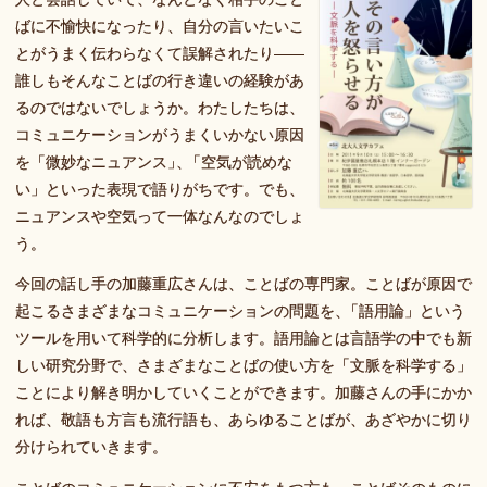
ばに不愉快になったり、自分の言いたいこ
とがうまく伝わらなくて誤解されたり——
誰しもそんなことばの行き違いの経験があ
るのではないでしょうか。わたしたちは、
コミュニケーションがうまくいかない原因
を「微妙なニュアンス
」
、
「空気が読めな
い」といった表現で語りがちです。でも、
ニュアンスや空気って一体なんなのでしょ
う。
今回の話し手の加藤重広さんは、ことばの専門家。ことばが原因で
起こるさまざまなコミュニケーションの問題を
、
「語用論」という
ツールを用いて科学的に分析します。語用論とは言語学の中でも新
しい研究分野で、さまざまなことばの使い方を「文脈を科学する」
ことにより解き明かしていくことができます。加藤さんの手にかか
れば、敬語も方言も流行語も、あらゆることばが、あざやかに切り
分けられていきます。