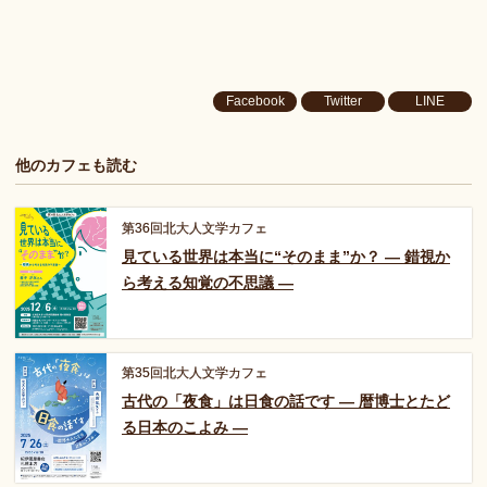
Facebook
Twitter
LINE
他のカフェも読む
第36回北大人文学カフェ
見ている世界は本当に“そのまま”か？
― 錯視か
ら考える知覚の不思議 ―
第35回北大人文学カフェ
古代の「夜食」は日食の話です
― 暦博士とたど
る日本のこよみ ―