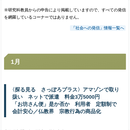
※研究科教員からの申告により掲載していますので、すべての発信
を網羅しているコーナーではありません。
「社会への発信」情報一覧へ
1月
〈
探る
見る
さっぽろ
プラス〉
アマゾンで
取り
扱い
ネットで
派遣
料金
3万
5000円
「
お坊さん
便」
是か
否か
利用者
定額制で
会計安心
／
仏教界
宗教行為の
商品化