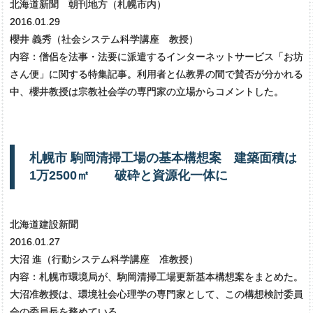
北海道新聞 朝刊地方（札幌市内）
2016.01.29
櫻井 義秀（社会システム科学講座 教授）
内容：僧侶を法事・法要に派遣するインターネットサービス「お坊
さん便」に関する特集記事。利用者と仏教界の間で賛否が分かれる
中、櫻井教授は宗教社会学の専門家の立場からコメントした。
札幌市
駒岡清掃工場の
基本構想案
建築面積は
1万
2500㎡
破砕と
資源化一体に
北海道建設新聞
2016.01.27
大沼 進（行動システム科学講座 准教授）
内容：札幌市環境局が、駒岡清掃工場更新基本構想案をまとめた。
大沼准教授は、環境社会心理学の専門家として、この構想検討委員
会の委員長を務めている。