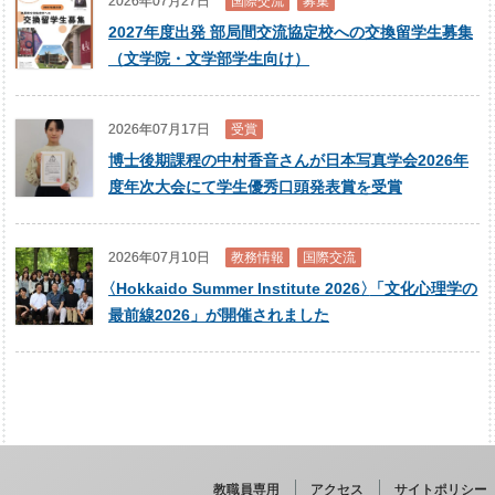
2026年07月27日
国際交流
募集
2027年度出発 部局間交流協定校への交換留学生募集
（文学院・文学部学生向け）
2026年07月17日
受賞
博士後期課程の中村香音さんが日本写真学会2026年
度年次大会にて学生優秀口頭発表賞を受賞
2026年07月10日
教務情報
国際交流
〈
Hokkaido Summer Institute 2026
〉
「文化心理学の
最前線2026」が開催されました
教職員専用
アクセス
サイトポリシー