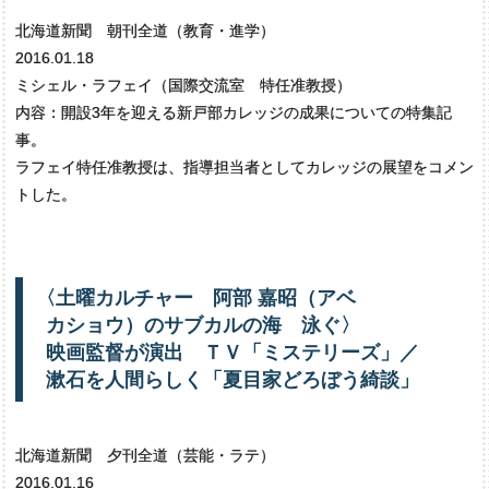
北海道新聞 朝刊全道（教育・進学）
2016.01.18
ミシェル・ラフェイ（国際交流室 特任准教授）
内容：開設3年を迎える新戸部カレッジの成果についての特集記
事。
ラフェイ特任准教授は、指導担当者としてカレッジの展望をコメン
トした。
〈
土曜
カルチャー
阿部
嘉昭
（アベ
カショウ）の
サブカルの
海
泳ぐ〉
映画監督が
演出
ＴＶ
「ミステリーズ」
／
漱石を
人間らしく
「夏目家どろぼう
綺談」
北海道新聞 夕刊全道（芸能・ラテ）
2016.01.16