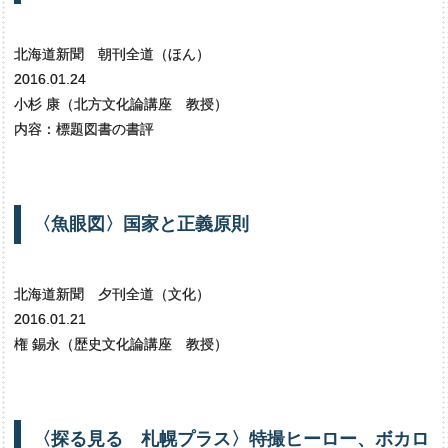
北海道新聞 朝刊全道（ほん）
2016.01.24
小杉 康（北方文化論講座 教授）
内容：標題図書の書評
〈
魚眼図〉
国家と
正義原則
北海道新聞 夕刊全道（文化）
2016.01.21
権 錫永（歴史文化論講座 教授）
〈
探る
見る
札幌
プラス〉
特撮
ヒーロー、
ボカロ