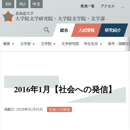
EN
RU
中文
教員一覧
アクセス
総合
入試情報
研究紹介
概要
文学部
文学院
文学研究院
学生生活
留学
・
国際交
2016
年
1
月
【社会への
発信】
掲載日: 2016年01月01日
社会への発信