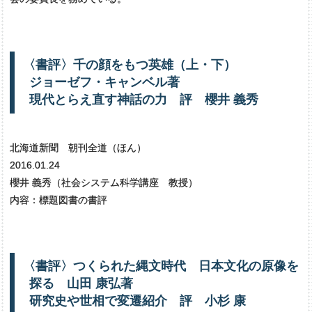
〈
書評〉
千の
顔を
もつ
英雄
（上・
下）
ジョーゼフ・
キャンベル
著
現代とらえ
直す
神話の
力
評
櫻井
義秀
北海道新聞 朝刊全道（ほん）
2016.01.24
櫻井 義秀（社会システム科学講座 教授）
内容：標題図書の書評
〈
書評〉
つくられた
縄文時代
日本文化の
原像を
探る
山田
康弘著
研究史や
世相で
変遷紹介
評
小杉
康