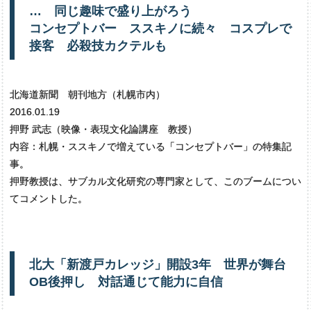
…
同じ
趣味で
盛り
上がろう
コンセプトバー
ススキノに
続々
コスプレで
接客
必殺技
カクテルも
北海道新聞 朝刊地方（札幌市内）
2016.01.19
押野 武志（映像・表現文化論講座 教授）
内容：札幌・ススキノで増えている「コンセプトバー」の特集記
事。
押野教授は、サブカル文化研究の専門家として、このブームについ
てコメントした。
北大
「新渡戸
カレッジ」
開設
3年
世界が
舞台
OB
後押し
対話通じて
能力に
自信