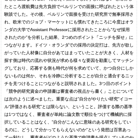
たところ渡航費は先方負担でベルリンでの面接に呼ばれたという体
験談でした。その後、ベルリンで面接を受けた研究所で無事採用さ
れ、欧米でのジョブ・マーケットにも慣れてきたころに今度はオラ
ンダの大学でAssistant Professorに採用されたことから“なぜ採用
されたのか”を分析した結果、2つめのポイント「ニッチを探せ」に
つながります。ドイツ・オランダでの採用の決定打は、先方が欲し
がっていた人材像に自分があてはまっていたことが大きく、人材を
探す側は時代の流れや状況が求める様々な要因を勘案してマッチン
グしており、応募する側も時代が何を求めていて、かつ自分にしか
ないものは何か、それを冷静に分析することが自分と適合するニッ
チを見つけることにつながると説明されました。3つ目のポイント
「競争的研究資金の申請書は審査者の視点から書く」ことについて
は次のように述べました。重要な点は”自分がやりたい研究”イコー
ル“評価される研究”とは限らない、ということ。評価する際の基準
は1つではなく、審査者が単純に論文数で順位をつけて機械的に採
択していることはなく、”自分がこんなに意味のある研究をしてい
るのに、どうして分かってもらえないのか”という発想は百害あっ
て一利なし、審査者がどのような基準で申請書を採点しているのか