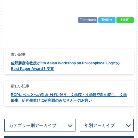
Facebook
Twitter
LINE
投
稿
ナ
佐野勝彦准教授が5th Asian Workshop on Philosophical Logicの
ビ
ゲ
Best Paper Awardを受賞
ー
シ
ョ
ン
BCPレベル２への引き上げに伴う、文学院・文学研究科の院生、 文学
部生、研究生並びに研究員のみなさんへのお願い