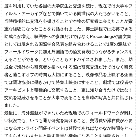
度を利用していた各国の大学院生と交流を続け、現在では大学やフ
ィルム・アーカイブなどで働いている同世代の人たちがいること、
当時積極的に交流を心掛けることで本物の研究者に会えたことが貴
重な経験になったことをお話されました。博士課程では応募できる
助成金が増え、映画祭への参加だけではなくProceedingsや論文集
として出版される国際学会発表を組み合わせることで1度の渡航で
フィールドワークに加え外国語での論文発表につながるチャンスを
えることができる、ということもアドバイスされました。また、助
成金で海外から研究者を招へいする際は研究交流だけではなく研究
者と過ごすオフの時間も大切にすること、映像作品を上映する企画
では関連協会に働きかけて特集上映会にすること、劇場では役者や
アーキビストと積極的に交流すること、更に知り合うだけではなく
交流を継続させることが大事であることを当時の写真と共に話され
ました。
最後に、海外渡航ができないため現地でのフィールドワークが難し
い状況でも、いつも通り研究を続けること、交通費や滞在費が不要
になるオンライン開催イベントは普段であればなかなか時間をとっ
てもらえない人たちと話す貴重な機会になることを強調されまし