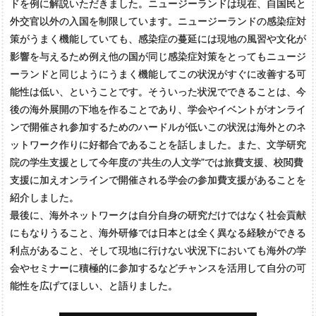
ドを例に解説いただきました。ニュージーランドは現在、自国民と
外交官以外の入国を制限しています。ニュージーランドの感染症対
策がうまく機能していても、感染症の蔓延には現地の風習や文化が
影響を与えるため例え他の国が同じ感染症対策をとってもニュージ
ーランドと同じようにうまく機能してこの状況がすぐに改善する可
能性は低い、ということです。そういった状況でできることは、今
後の海外展開の下地を作ることであり、学会やイベントがオンライ
ンで開催され参加するためのハードルが低いこの状況は海外とのネ
ットワーク作りに好都合であることを話しました。また、文学研究
院の学生支援として今年度の“共生の人文学”では旅費支援、校閲費
支援に加えオンラインで開催される学会の参加費支援があることを
紹介しました。
最後に、海外ネットワークは自分自身の研究だけではなく社会貢献
にもなりうること、海外研修では日本とは全く異なる経験ができる
利点があること、そして現地に行けない状況下においても海外の学
会やセミナーに積極的に参加するなどチャンスを活用して自分の可
能性を広げてほしい、と語りました。