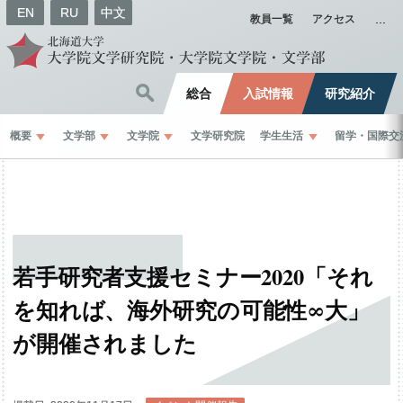
EN
RU
中文
教員一覧
アクセス
総合
入試情報
研究紹介
概要
文学部
文学院
文学研究院
学生生活
留学
・
国際交
若手研究者支援
セミナー
2020
「それ
を
知れば、
海外研究の
可能性
∞
大」
が
開催されました