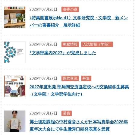
2026年07月28日
書香の森
〈
特集図書展示No.41〉文学研究院・文学院 新メン
バーの著書紹介 展示詳細
2026年07月28日
教務情報
入試情報（学部）
『
文学部案内2027』が完成しました
2026年07月27日
国際交流
募集
2027年度出発 部局間交流協定校への交換留学生募集
（文学院・文学部学生向け）
2026年07月17日
受賞
博士後期課程の中村香音さんが日本写真学会2026年
度年次大会にて学生優秀口頭発表賞を受賞