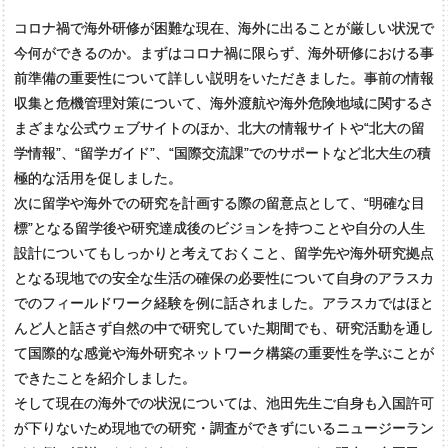
コロナ禍で海外研修が困難な現在、海外に出ることが厳しい状況で
今何ができるのか。まずはコロナ禍に限らず、海外研修における事
前準備の重要性について詳しい説明をいただきました。事前の情報
収集と危機管理対策について、海外渡航や海外危険地域に関するさ
まざまな公式ウェブサイトのほか、北大の情報サイトや“北大の留
学情報”、“留学ガイド”、“国際交流課”でのサポートなど北大生の積
極的な活用を促しました。
次に留学や海外での研究を計画する際の留意点として、“明確な目
標”となる留学後や研究達成後のビジョンを持つことや自分の人生
設計についてもしっかりと考えておくこと、留学先や海外研究拠点
となる現地での安全な生活の確保の必要性について自身のアラスカ
でのフィールドワーク経験を例に話されました。アラスカではほと
んど人と話さず自然の中で研究していた期間でも、研究活動を通し
て国際的な感覚や海外研究ネットワーク構築の重要性を学ぶことが
できたことを紹介しました。
そして現在の海外での状況については、池田先生ご自身も入国許可
が下りないため現地での研究・調査ができずにいるニュージーラン