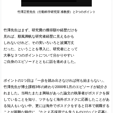
竹澤正哲先生（行動科学研究室 准教授）と3つのポイント
竹澤先生はまず、研究費の獲得額や経歴だけを
見れば、順風満帆な研究者経歴に見えるかも
しれないけれど、その実いろいろと波瀾万丈
だった、ということを導入に、研究者にとって
大事な３つのポイントについて分かりやすい
ご自身のエピソードとともに話を進めました。
ポイントの1つ目は「一歩を踏み出さなければ何も始まらない
」
、
竹澤先生が博士課程3年の終わり2000年1月のエピソードが紹介さ
れました。当時たまたま興味があった論文の執筆者がポスドクを探
していることを知り、ツテもなく海外ポスドクに応募したことがあ
る知人もいない中、更には海外でポスドクをすると日本で就職する
ことが困難な時代に、”たとえ不採用でも失うものはない”と応募し