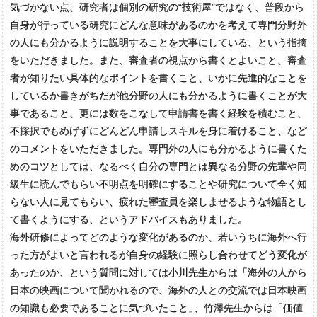
気づかない点、研究者は個別の研究の“技術屋”ではなく、普段から
自身が行っている研究にどんな意味があるのかを考えて専門分野外
の人にも分かるように説明することを大事にしている、という指摘
をいただきました。また、審査者の視点から書くとよいこと、審査
者が知りたい具体的なポイントを書くこと、いかに先進的なことを
しているか書きがちだが他分野の人にも分かるように書くことが大
事であること、更には数をこなして申請書を書く経験を積むこと、
不採択でもめげずにどんどん申請しスキルを身に着けること、など
のコメントをいただきました。専門外の人にも分かるように書くた
めのコツとしては、なるべく自分の専門とは異なる分野の先輩や同
級生に読んでもらい不明点を明確にすることや研究について全く知
らない人に見てもらい、疲れた審査員を楽しませるような物語とし
て書くようにする、というアドバイスもありました。
海外研修によってどのような変化があるのか、若いうちに海外へ行
った方がよいと言われるが自身の経験に照らし合わせてどう変化が
あったのか、という質問に対しては小川先生からは「海外の人から
日本の映画について聞かれるので、海外の人との交流では日本映画
の知識も必要であることに気づいたこと
」
、竹澤先生からは「価値