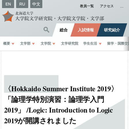
EN
RU
中文
教員一覧
アクセス
総合
入試情報
研究紹介
概要
文学部
文学院
文学研究院
学生生活
留学
・
国際交
〈Hokkaido Summer Institute 2019〉
「論理学特別演習：
論理学入門
2019」
/Logic: Introduction to Logic
2019
が
開講されました