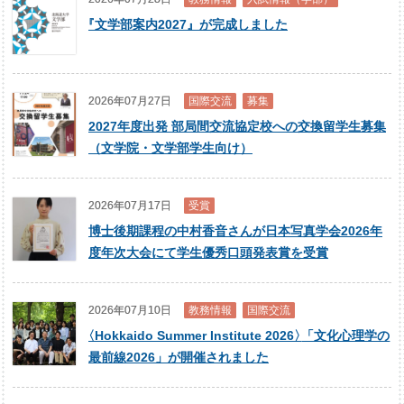
『
文学部案内2027』が完成しました
2026年07月27日
国際交流
募集
2027年度出発 部局間交流協定校への交換留学生募集
（文学院・文学部学生向け）
2026年07月17日
受賞
博士後期課程の中村香音さんが日本写真学会2026年
度年次大会にて学生優秀口頭発表賞を受賞
2026年07月10日
教務情報
国際交流
〈
Hokkaido Summer Institute 2026
〉
「文化心理学の
最前線2026」が開催されました