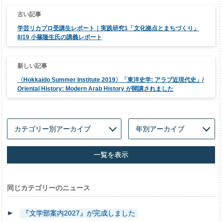
投
稿
ナ
学芸リカプロ受講生レポート｜実践研究1「文化拠点とまちづくり」
ビ
ゲ
8/19 小篠隆生氏の講義レポート
ー
シ
ョ
ン
〈Hokkaido Summer Institute 2019〉「東洋史学: アラブ近現代史」/
Oriental History: Modern Arab History が開講されました
一覧を表示
同じカテゴリーのニュース
『文学部案内2027』が完成しました