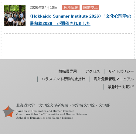
2026年07月10日
教務情報
国際交流
〈
Hokkaido Summer Institute 2026
〉
「文化心理学の
最前線2026」が開催されました
教職員専用
アクセス
サイトポリシー
ハラスメント行動防止指針
海外危機管理マニュアル
緊急時の対応