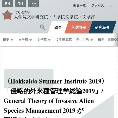
EN
RU
中文
教員一覧
アクセス
総合
入試情報
研究紹介
概要
文学部
文学院
文学研究院
学生生活
留学
・
国際交
〈Hokkaido Summer Institute 2019〉
「侵略的外来種管理学総論
2019」
/
General Theory of Invasive Alien
Species Management 2019
が