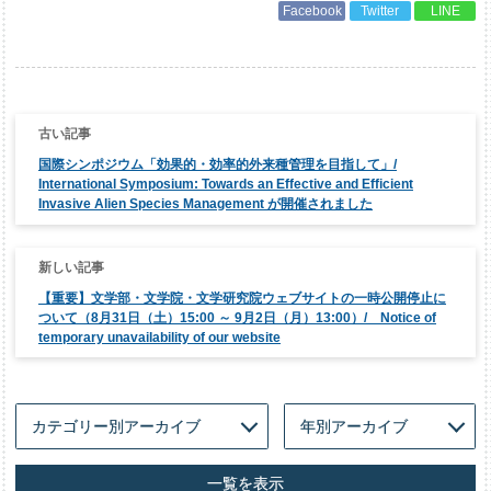
Facebook
Twitter
LINE
投
稿
ナ
国際シンポジウム「効果的・効率的外来種管理を目指して」/
ビ
ゲ
International Symposium: Towards an Effective and Efficient
ー
Invasive Alien Species Management が開催されました
シ
ョ
ン
【重要】文学部・文学院・文学研究院ウェブサイトの一時公開停止に
ついて（8月31日（土）15:00 ～ 9月2日（月）13:00）/ Notice of
temporary unavailability of our website
一覧を表示