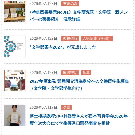
2026年07月28日
書香の森
〈
特集図書展示No.41〉文学研究院・文学院 新メン
バーの著書紹介 展示詳細
2026年07月28日
教務情報
入試情報（学部）
『
文学部案内2027』が完成しました
2026年07月27日
国際交流
募集
2027年度出発 部局間交流協定校への交換留学生募集
（文学院・文学部学生向け）
2026年07月17日
受賞
博士後期課程の中村香音さんが日本写真学会2026年
度年次大会にて学生優秀口頭発表賞を受賞