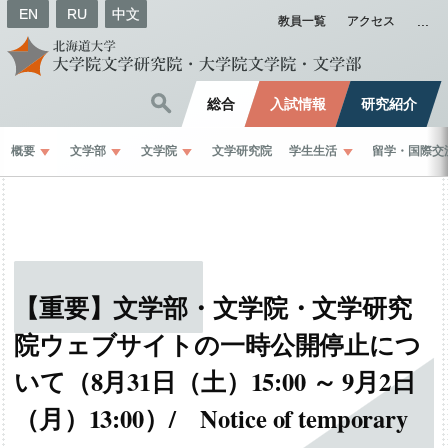
EN
RU
中文
教員一覧
アクセス
総合
入試情報
研究紹介
概要
文学部
文学院
文学研究院
学生生活
留学
・
国際交
【重要】
文学部
・
文学院
・
文学研究
院
ウェブサイト
の
一時公開停止につ
いて
（8
月
31
日
（土）
15:00 ～ 9
月
2
日
（月）
13:00）
/ Notice of temporary