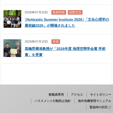
2026年07月10日
教務情報
国際交流
〈
Hokkaido Summer Institute 2026
〉
「文化心理学の
最前線2026」が開催されました
2026年07月10日
受賞
髙橋昂輝准教授が「2026年度 地理空間学会賞 学術
賞」を受賞
教職員専用
アクセス
サイトポリシー
ハラスメント行動防止指針
海外危機管理マニュアル
緊急時の対応