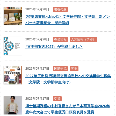
2026年07月28日
書香の森
〈
特集図書展示No.41〉文学研究院・文学院 新メン
バーの著書紹介 展示詳細
2026年07月28日
教務情報
入試情報（学部）
『
文学部案内2027』が完成しました
2026年07月27日
国際交流
募集
2027年度出発 部局間交流協定校への交換留学生募集
（文学院・文学部学生向け）
2026年07月17日
受賞
博士後期課程の中村香音さんが日本写真学会2026年
度年次大会にて学生優秀口頭発表賞を受賞