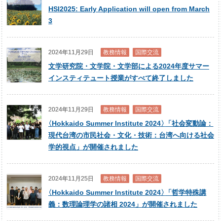
HSI2025: Early Application will open from March
3
2024年11月29日
教務情報
国際交流
文学研究院・文学院・文学部による2024年度サマー
インスティテュート授業がすべて終了しました
2024年11月29日
教務情報
国際交流
〈
Hokkaido Summer Institute 2024
〉
「社会変動論：
現代台湾の市民社会・文化・技術：台湾へ向ける社会
学的視点」が開催されました
2024年11月25日
教務情報
国際交流
〈
Hokkaido Summer Institute 2024
〉
「哲学特殊講
義：数理論理学の諸相 2024」が開催されました