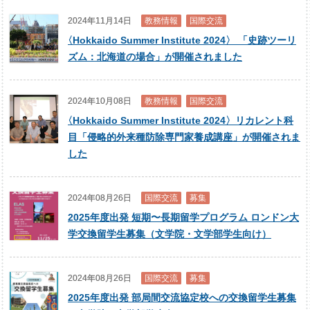
2024年11月14日
教務情報
国際交流
〈
Hokkaido Summer Institute 2024〉 「史跡ツーリ
ズム：北海道の場合」が開催されました
2024年10月08日
教務情報
国際交流
〈
Hokkaido Summer Institute 2024〉リカレント科
目「侵略的外来種防除専門家養成講座」が開催されま
した
2024年08月26日
国際交流
募集
2025年度出発 短期〜長期留学プログラム ロンドン大
学交換留学生募集（文学院・文学部学生向け）
2024年08月26日
国際交流
募集
2025年度出発 部局間交流協定校への交換留学生募集