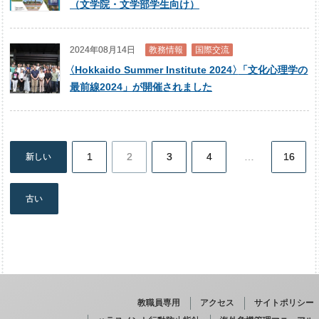
（文学院・文学部学生向け）
2024年08月14日
教務情報
国際交流
〈
Hokkaido Summer Institute 2024
〉
「文化心理学の
最前線2024」が開催されました
1
2
3
4
…
16
新しい
投
稿
古い
の
ペ
ー
ジ
送
り
教職員専用
アクセス
サイトポリシー