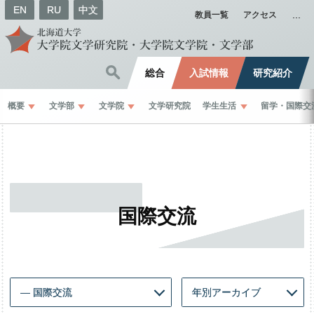
EN
RU
中文
教員一覧
アクセス
総合
入試情報
研究紹介
概要
文学部
文学院
文学研究院
学生生活
留学
・
国際交
国際交流