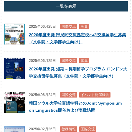
一覧を表示
2025年06月25日
国際交流
募集
2026年度出発 部局間交流協定校への交換留学生募集
（文学院・文学部学生向け）
2025年06月25日
国際交流
募集
2026年度出発 短期～長期留学プログラム ロンドン大
学交換留学生募集（文学院・文学部学生向け）
2025年06月24日
国際交流
イベント開催報告
韓国ソウル大学校言語学科とのJoint Symposium
on Linguistics開催および表敬訪問
2025年02月26日
教務情報
国際交流