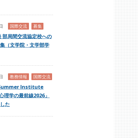
7日
国際交流
募集
出発 部局間交流協定校への
集（文学院・文学部学
0日
教務情報
国際交流
Summer Institute
心理学の最前線2026」
した