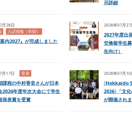
示詳細
07月28日
2026年07月2
報
入試情報（学部）
2027年度
案内2027』が完成しました
交換留学生募
生向け）
07月17日
受賞
2026年07月1
期課程の中村香音さんが日本
〈
Hokkaido 
会2026年度年次大会にて学生
2026
〉
「文化
頭発表賞を受賞
が開催されま