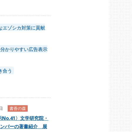
なエゾシカ対策に貢献
に分かりやすい広告表示
き合う
8日
書香の森
No.41〉文学研究院・
ンバーの著書紹介 展