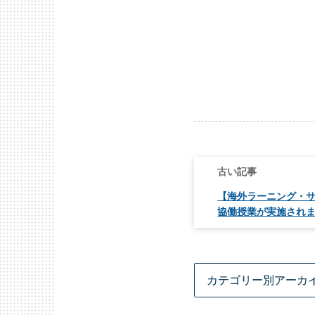
投
稿
ナ
ビ
【海外ラーニング・
ゲ
協働授業が実施され
ー
シ
ョ
ン