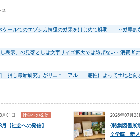
ース
スケールでのエゾシカ捕獲の効果をはじめて解明 ～効率的
消し表示」の見落としは文字サイズ拡大では防げない～消費者
部一押し最新研究」がリニューアル 感性によって土地と向
08月01日
社会への発信
2026年07月2
年8月【社会への発信】
〈
特集図書展示
文学院 新メ