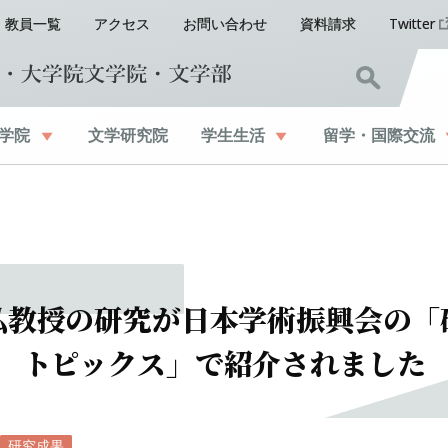
教員一覧
アクセス
お問い合わせ
資料請求
Twitter
学院
文学研究院
学生生活
留学
・
国際交流
弘教授の
研究が
日本学術振興会の
「
トピックス」
で
紹介されました
研究成果