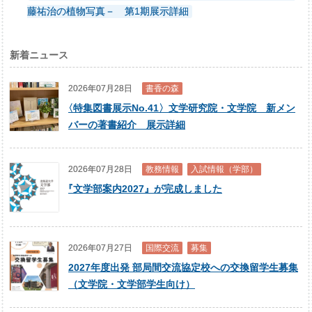
藤祐治の植物写真－ 第1期展示詳細
新着ニュース
2026年07月28日
書香の森
〈
特集図書展示No.41〉文学研究院・文学院 新メン
バーの著書紹介 展示詳細
2026年07月28日
教務情報
入試情報（学部）
『
文学部案内2027』が完成しました
2026年07月27日
国際交流
募集
2027年度出発 部局間交流協定校への交換留学生募集
（文学院・文学部学生向け）