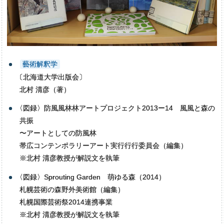
藝術解釈学
〔
北海道大学出版会〕
北村 清彦（著）
〈
図録〉防⾵風林林アートプロジェクト2013ー14 ⾵風と森の
共振
〜アートとしての防風林
帯広コンテンポラリーアート実⾏行行委員会（編集）
※北村 清彦教授が解説文を執筆
〈
図録〉Sprouting Garden 萌ゆる森（2014）
札幌芸術の森野外美術館（編集）
札幌国際芸術祭2014連携事業
※北村 清彦教授が解説文を執筆