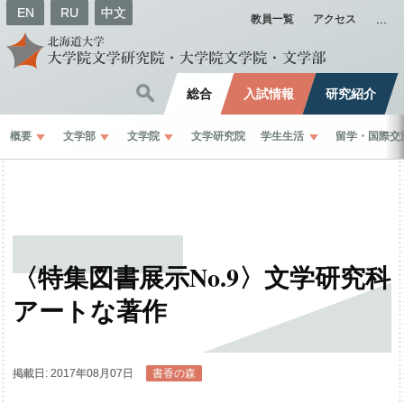
EN
RU
中文
教員一覧
アクセス
総合
入試情報
研究紹介
概要
文学部
文学院
文学研究院
学生生活
留学
・
国際交
〈特集図書展示
No.9〉
文学研究科
アート
な
著作
掲載日: 2017年08月07日
書香の森