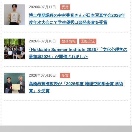
2026年07月17日
受賞
博士後期課程の中村香音さんが日本写真学会2026年
度年次大会にて学生優秀口頭発表賞を受賞
2026年07月10日
教務情報
国際交流
〈
Hokkaido Summer Institute 2026
〉
「文化心理学の
最前線2026」が開催されました
2026年07月10日
受賞
髙橋昂輝准教授が「2026年度 地理空間学会賞 学術
賞」を受賞