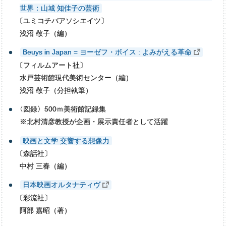
世界：⼭城 知佳⼦の芸術
〔
ユミコチバアソシエイツ〕
浅沼 敬子（編）
Beuys in Japan = ヨーゼフ・ボイス : よみがえる革命
〔
フィルムアート社〕
水戸芸術館現代美術センター（編）
浅沼 敬子（分担執筆）
〈
図録〉500ｍ美術館記録集
※北村清彦教授が企画・展示責任者として活躍
映画と文学 交響する想像力
〔
森話社〕
中村 三春（編）
日本映画オルタナティヴ
〔
彩流社〕
阿部 嘉昭（著）