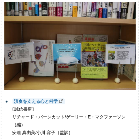
演奏を支える心と科学
〔
誠信書房〕
リチャード・パーンカット/ゲーリー・E・マクファーソン
（編）
安達 真由美/⼩川 容子（監訳）