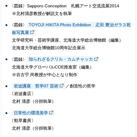
〈
図録〉Sapporo Conception 札幌アート交流流展2014
※北村清彦教授が解説文を執筆
〈
図録〉
TOYOJI HIKITA Photo Exhibition 疋田 豊治ガラス乾
板写真展
文学研究科・芸術学講座、北海道大学総合博物館（編集）
北海道大学総合博物館10周年記念展示
〈
図録〉
知られざるクリル・カムチャッカ
北海道大学グローバルCOE推進室（編集）
※谷古宇 尚教授が中心となり制作
岩波講座 哲学07 芸術
／創造性の哲学
〔
岩波書店〕
北村 清彦（分担執筆）
日常性の環境美学
〔
勁草書房〕
北村 清彦（分担執筆）