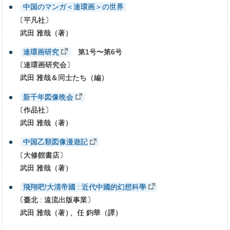
中国のマンガ＜連環画＞の世界
〔
平凡社〕
武田 雅哉（著）
連環画研究
第1号〜第6号
〔
連環画研究会〕
武田 雅哉＆同士たち（編）
新千年図像晩会
〔
作品社〕
武田 雅哉（著）
中国乙類図像漫遊記
〔
大修館書店〕
武田 雅哉（著）
飛翔吧!大清帝國 : 近代中國的幻想科學
〔
臺北 : 遠流出版事業〕
武田 雅哉（著
）
、任 鈞華（譯）