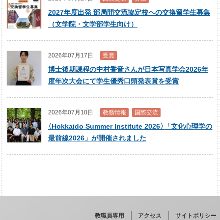
2027年度出発 部局間交流協定校への交換留学生募集
（文学院・文学部学生向け）
2026年07月17日
受賞
博士後期課程の中村香音さんが日本写真学会2026年
度年次大会にて学生優秀口頭発表賞を受賞
2026年07月10日
教務情報
国際交流
〈
Hokkaido Summer Institute 2026
〉
「文化心理学の
最前線2026」が開催されました
教職員専用
アクセス
サイトポリシー