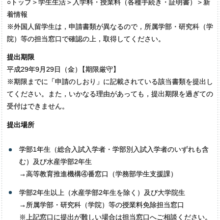
○トップ＞学生生活＞入学料・授業料（各種手続き・証明書）＞新
着情報
※外国人留学生は，申請書類が異なるので，所属学部・研究科（学
院）等の担当窓口で確認の上，取得してください。
提出期限
平成29年9月29日（金
）
【期限厳守】
※期限までに「申請のしおり」に記載されている該当書類を提出し
てください。また，いかなる理由があっても，提出期限を過ぎての
受付はできません。
提出場所
学部1年生（総合入試入学者・学部別入試入学者のいずれも含
む）及び水産学部2年生
→高等教育推進機構④番窓口（学務部学生支援課）
学部2年生以上（水産学部2年生を除く）及び大学院生
→所属学部・研究科（学院）等の授業料免除担当窓口
※上記窓口に提出が難しい場合は担当窓口へご相談ください。