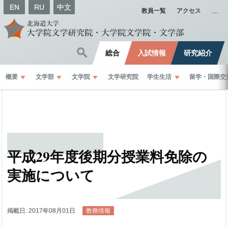
EN
RU
中文
教員一覧
アクセス
総合
入試情報
研究紹介
概要
文学部
文学院
文学研究院
学生生活
留学
・
国際交
平成
29
年度後期分授業料免除の
実施について
掲載日: 2017年08月01日
教務情報