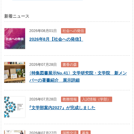
新着ニュース
2026年08月01日
社会への発信
2026年8月【社会への発信】
2026年07月28日
書香の森
〈
特集図書展示No.41〉文学研究院・文学院 新メン
バーの著書紹介 展示詳細
2026年07月28日
教務情報
入試情報（学部）
『
文学部案内2027』が完成しました
2026年07月27日
国際交流
募集