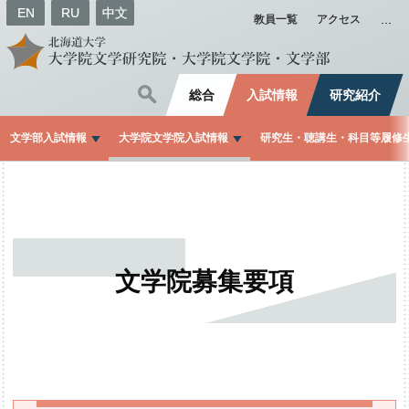
EN
RU
中文
教員一覧
アクセス
総合
入試情報
研究紹介
文学部入試情報
大学院文学院入試情報
研究生
・
聴講生
・
科目等履修
文学院募集要項