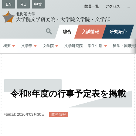
EN
RU
中文
教員一覧
アクセス
総合
入試情報
研究紹介
概要
文学部
文学院
文学研究院
学生生活
留学
・
国際交
令和
8
年度の
行事予定表を
掲載
掲載日: 2026年03月30日
教務情報