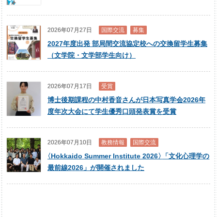
2026年07月27日
国際交流
募集
2027年度出発 部局間交流協定校への交換留学生募集
（文学院・文学部学生向け）
2026年07月17日
受賞
博士後期課程の中村香音さんが日本写真学会2026年
度年次大会にて学生優秀口頭発表賞を受賞
2026年07月10日
教務情報
国際交流
〈
Hokkaido Summer Institute 2026
〉
「文化心理学の
最前線2026」が開催されました