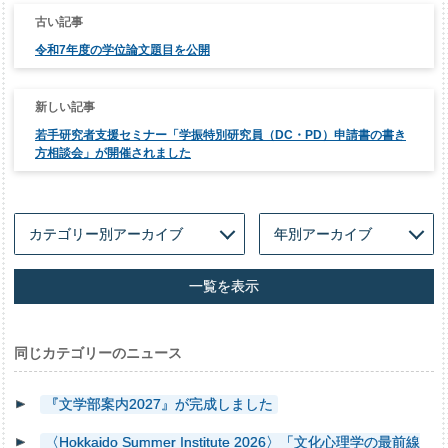
投
稿
ナ
令和7年度の学位論文題目を公開
ビ
ゲ
ー
シ
ョ
ン
若手研究者支援セミナー「学振特別研究員（DC・PD）申請書の書き
方相談会」が開催されました
一覧を表示
同じカテゴリーのニュース
『文学部案内2027』が完成しました
〈Hokkaido Summer Institute 2026〉「文化心理学の最前線