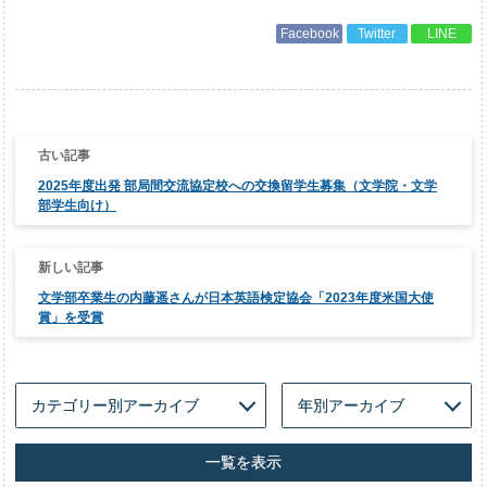
Facebook
Twitter
LINE
投
稿
ナ
2025年度出発 部局間交流協定校への交換留学生募集（文学院・文学
ビ
ゲ
部学生向け）
ー
シ
ョ
ン
文学部卒業生の内藤遥さんが日本英語検定協会「2023年度米国大使
賞」を受賞
一覧を表示