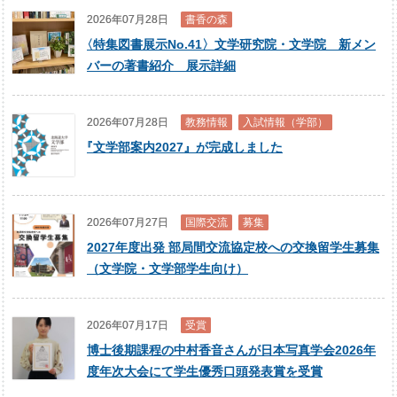
2026年07月28日
書香の森
〈
特集図書展示No.41〉文学研究院・文学院 新メン
バーの著書紹介 展示詳細
2026年07月28日
教務情報
入試情報（学部）
『
文学部案内2027』が完成しました
2026年07月27日
国際交流
募集
2027年度出発 部局間交流協定校への交換留学生募集
（文学院・文学部学生向け）
2026年07月17日
受賞
博士後期課程の中村香音さんが日本写真学会2026年
度年次大会にて学生優秀口頭発表賞を受賞