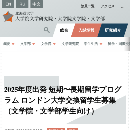
EN
RU
中文
教員一覧
アクセス
総合
入試情報
研究紹介
概要
文学部
文学院
文学研究院
学生生活
留学
・
国際交
2025
年度出発
短期
〜
長期留学
プログ
ラム
ロンドン
大学交換留学生募集
（文学院
・
文学部学生向け）