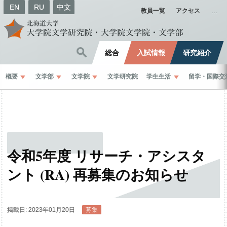
EN
RU
中文
教員一覧
アクセス
総合
入試情報
研究紹介
概要
文学部
文学院
文学研究院
学生生活
留学
・
国際交
令和
5
年度
リサーチ
・
アシスタ
ント
(RA)
再募集のお
知らせ
掲載日: 2023年01月20日
募集