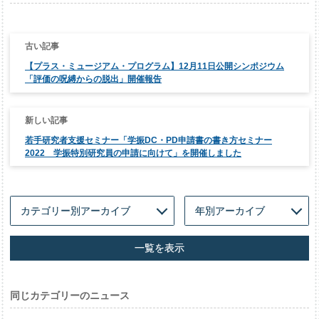
投
稿
ナ
【プラス・ミュージアム・プログラム】12月11日公開シンポジウム
ビ
ゲ
「評価の呪縛からの脱出」開催報告
ー
シ
ョ
ン
若手研究者支援セミナー「学振DC・PD申請書の書き方セミナー
2022 学振特別研究員の申請に向けて」を開催しました
一覧を表示
同じカテゴリーのニュース