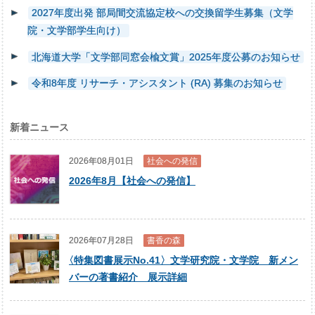
2027年度出発 部局間交流協定校への交換留学生募集（文学
院・文学部学生向け）
北海道大学「文学部同窓会楡文賞」2025年度公募のお知らせ
令和8年度 リサーチ・アシスタント (RA) 募集のお知らせ
新着ニュース
2026年08月01日
社会への発信
2026年8月【社会への発信】
2026年07月28日
書香の森
〈
特集図書展示No.41〉文学研究院・文学院 新メン
バーの著書紹介 展示詳細