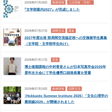
2026年07月28日
教務情報
入試情報（学部）
『
文学部案内2027』が完成しました
2026年07月27日
国際交流
募集
2027年度出発 部局間交流協定校への交換留学生募集
（文学院・文学部学生向け）
2026年07月17日
受賞
博士後期課程の中村香音さんが日本写真学会2026年
度年次大会にて学生優秀口頭発表賞を受賞
2026年07月10日
教務情報
国際交流
〈
Hokkaido Summer Institute 2026
〉
「文化心理学の
最前線2026」が開催されました