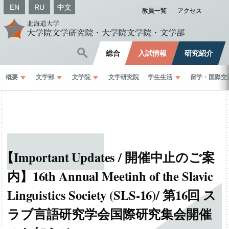
EN
RU
中文
教員一覧
アクセス
総合
入試情報
研究紹介
概要
文学部
文学院
文学研究院
学生生活
留学
・
国際交
【
Important Updates /
開催中止のご
案
内】
16th Annual Meetinh of the Slavic
Linguistics Society (SLS-16)/
第
16
回
ス
ラブ
言語研究学会国際研究集会開催