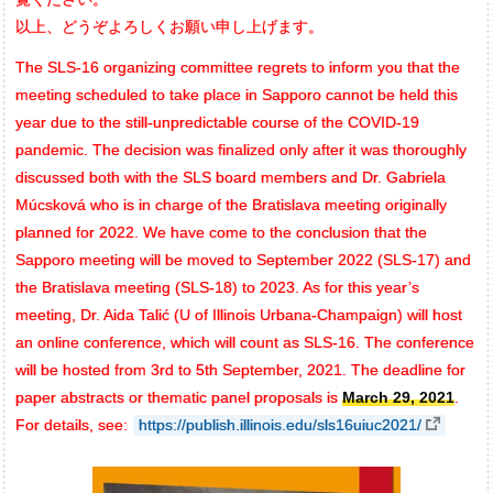
以上、どうぞよろしくお願い申し上げます。
The SLS-16 organizing committee regrets to inform you that the
meeting scheduled to take place in Sapporo cannot be held this
year due to the still-unpredictable course of the COVID-19
pandemic. The decision was finalized only after it was thoroughly
discussed both with the SLS board members and Dr. Gabriela
Múcsková who is in charge of the Bratislava meeting originally
planned for 2022. We have come to the conclusion that the
Sapporo meeting will be moved to September 2022 (SLS-17) and
the Bratislava meeting (SLS-18) to 2023. As for this year’s
meeting, Dr. Aida Talić (U of Illinois Urbana-Champaign) will host
an online conference, which will count as SLS-16. The conference
will be hosted from 3rd to 5th September, 2021. The deadline for
paper abstracts or thematic panel proposals is
March 29, 2021
.
For details, see:
https://publish.illinois.edu/sls16uiuc2021/