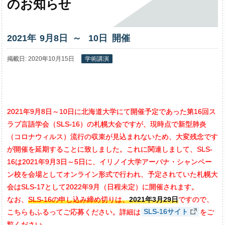
のお
知らせ
2021年
9
月
8
日 ～
10
日 開催
掲載日: 2020年10月15日
学術講演
2021年9月8日～10日に北海道大学にて開催予定であった第16回ス
ラブ言語学会（SLS-16）の札幌大会ですが、現時点で新型肺炎
（コロナウィルス）流行の収束が見込まれないため、大変残念です
が開催を延期することに致しました。これに関連しまして、SLS-
16は2021年9月3日～5日に、イリノイ大学アーバナ・シャンペー
ン校を会場としてオンライン形式で行われ、予定されていた札幌大
会はSLS-17として2022年9月（日程未定）に開催されます。
なお、
SLS-16の申し込み締め切りは、
2021年3月29日
ですので、
こちらもふるってご応募ください。詳細は
SLS-16サイト
をご
覧ください。