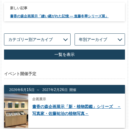
ー
シ
ョ
ン
書香の森企画展示「縫い継がれた記憶 — 進藤冬華シリーズ展」
一覧を表示
イベント開催予定
6
15
2
26
2026年
月
日 ～
2027年
月
日 開催
企画展示
書香の森企画展示「新・植物図鑑」シリーズ －
写真家・佐藤祐治の植物写真－