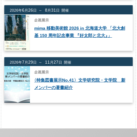
6
26
8
31
2026年
月
日 ～
月
日 開催
企画展示
mima 移動美術館 2026 in 北海道大学 「北大創
基 150 周年記念事業 『好太郎と北大
』
」
7
29
11
27
2026年
月
日 ～
月
日 開催
企画展示
〈
特集図書展示No.41〉文学研究院・文学院 新
メンバーの著書紹介