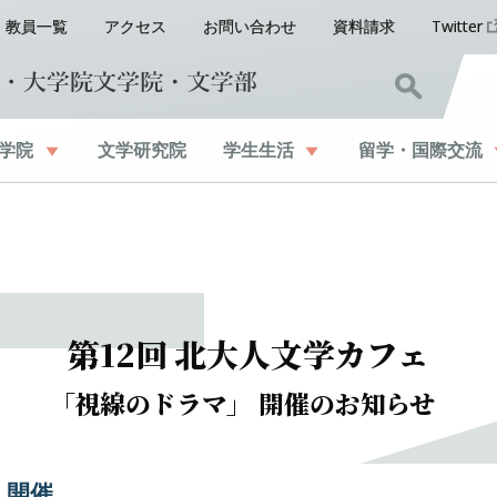
教員一覧
アクセス
お問い合わせ
資料請求
Twitter
学院
文学研究院
学生生活
留学
・
国際交流
第
12
回
北大人文学
カフェ
「
視線の
ドラマ」
開催のお
知らせ
 開催