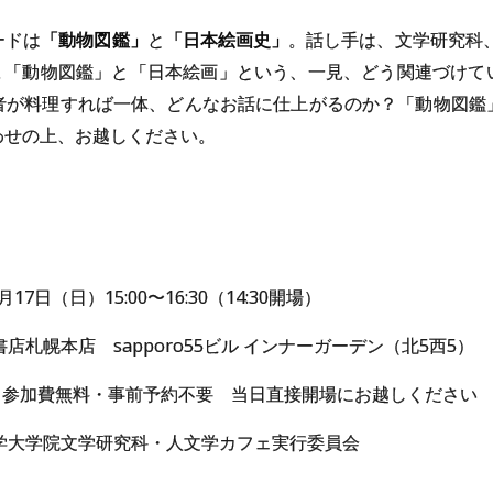
ードは
「動物図鑑」
と
「日本絵画史」
。話し手は、文学研究科
。
「動物図鑑」と「日本絵画」という、一見、どう関連づけて
者が料理すれば一体、どんなお話に仕上がるのか？「動物図鑑
わせの上、お越しください。
11月17日（日）15:00〜16:30（14:30開場）
書店札幌本店 sapporo55ビル インナーガーデン（北5西5）
0名 参加費無料・事前予約不要 当日直接開場にお越しください
大学大学院文学研究科・人文学カフェ実行委員会