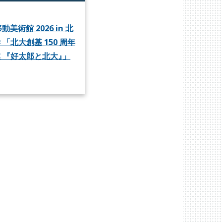
動美術館 2026 in 北
「北大創基 150 周年
 『好太郎と北大
』
」