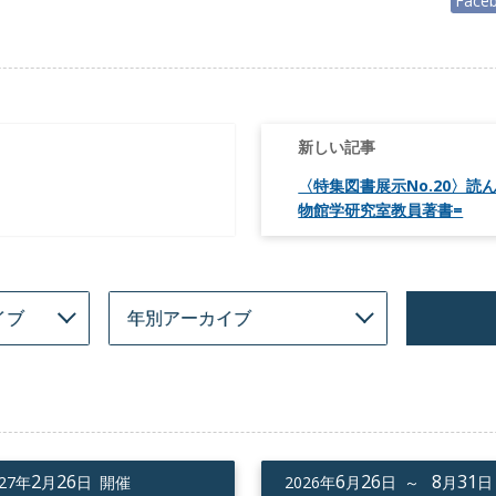
Face
〈特集図書展示No.20〉
物館学研究室教員著書=
2
26
6
26
8
31
027年
月
日 開催
2026年
月
日 ～
月
日