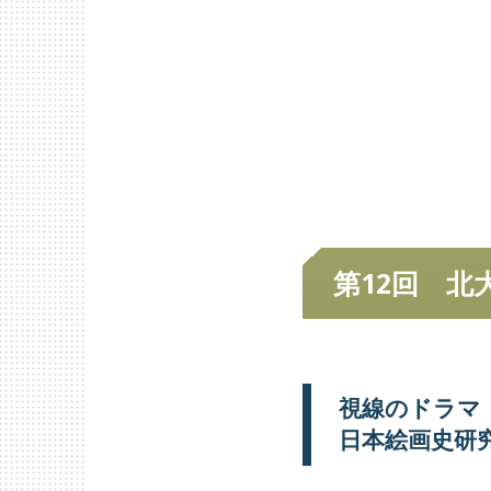
第
12回
北
視線の
ドラマ
日本絵画史研