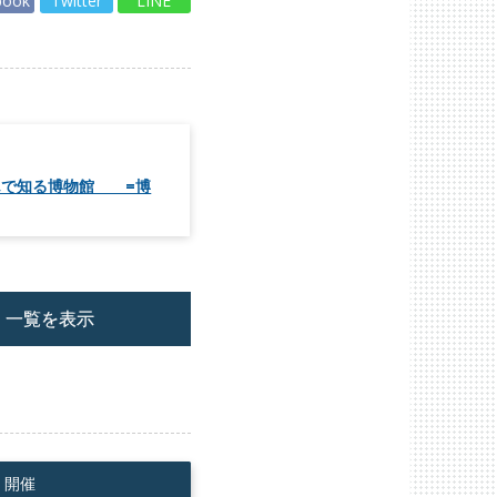
book
Twitter
LINE
読んで知る博物館 =博
一覧を表示
 開催