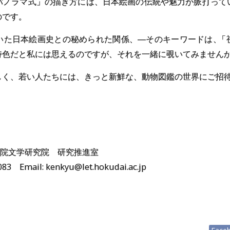
パノラマ式」の描き方には、日本絵画の伝統や魅力が脈打って
のです。
いた日本絵画史との秘められた関係、―そのキーワードは
、
「
特色だと私には思えるのですが、それを一緒に覗いてみません
しく、若い人たちには、きっと新鮮な、動物図鑑の世界にご招
院文学研究院 研究推進室
4083 Email: kenkyu@let.hokudai.ac.jp