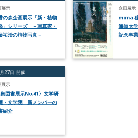
画展示
企画展示
香の森企画展示「新・植物
mima 移
鑑」シリーズ －写真家・
海道大学 
藤祐治の植物写真－
記念事業
1
27
月
日 開催
画展示
集図書展示No.41〉文学研
院・文学院 新メンバーの
書紹介