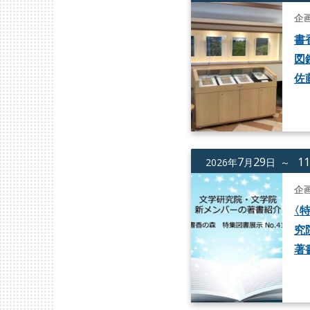
企
書
図
佐
7
29
1
2026年
月
日 ～
企
〈
特
究
著