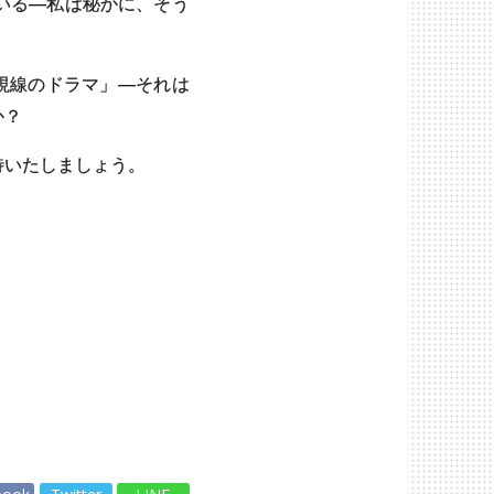
いる―私は秘かに、そう
視線のドラマ」―それは
か？
待いたしましょう。