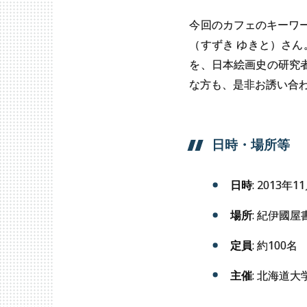
今回のカフェのキーワ
（すずき ゆきと）さん
を、日本絵画史の研究
な方も、是非お誘い合
日時・
場所等
日時
: 2013年
場所
: 紀伊國屋
定員
: 約10
主催
: 北海道