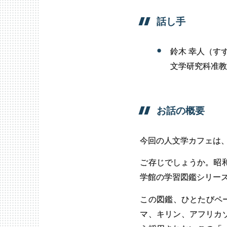
話し
手
鈴木 幸人（す
文学研究科准教
お話の
概要
今回の人文学カフェは
、
ご存じでしょうか。昭
学館の学習図鑑シリー
この図鑑、ひとたびペ
マ、キリン、アフリカ