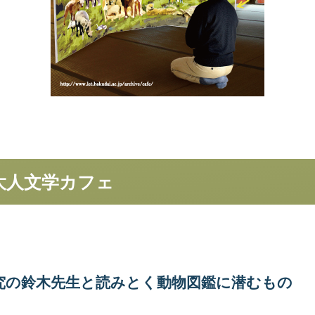
大人文学
カフェ
究の
鈴木先生と
読みとく
動物図鑑に
潜むもの