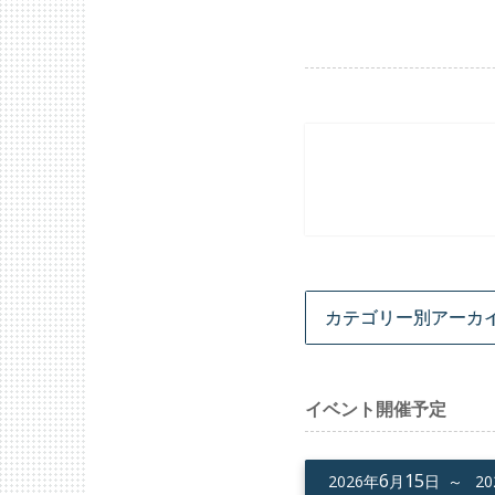
投
稿
ナ
ビ
ゲ
ー
シ
ョ
ン
イベント開催予定
6
15
2026年
月
日 ～
2