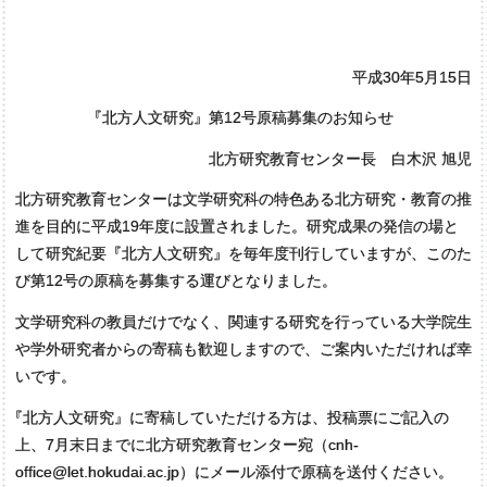
平成30年5月15日
『
北方人文研究』第12号原稿募集のお知らせ
北方研究教育センター長 白木沢 旭児
北方研究教育センターは文学研究科の特色ある北方研究・教育の推
進を目的に平成19年度に設置されました。研究成果の発信の場と
して研究紀要『北方人文研究』を毎年度刊行していますが、このた
び第12号の原稿を募集する運びとなりました。
文学研究科の教員だけでなく、関連する研究を行っている大学院生
や学外研究者からの寄稿も歓迎しますので、ご案内いただければ幸
いです。
『
北方人文研究』に寄稿していただける方は、投稿票にご記入の
上、7月末日までに北方研究教育センター宛（cnh-
office@let.hokudai.ac.jp）にメール添付で原稿を送付ください。