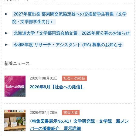
2027年度出発 部局間交流協定校への交換留学生募集（文学
院・文学部学生向け）
北海道大学「文学部同窓会楡文賞」2025年度公募のお知らせ
令和8年度 リサーチ・アシスタント (RA) 募集のお知らせ
新着ニュース
2026年08月01日
社会への発信
2026年8月【社会への発信】
2026年07月28日
書香の森
〈
特集図書展示No.41〉文学研究院・文学院 新メン
バーの著書紹介 展示詳細