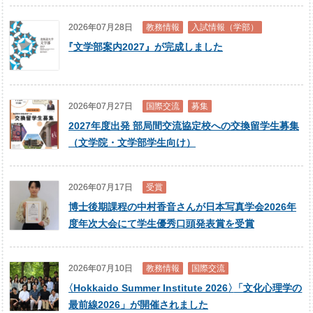
2026年07月28日
教務情報
入試情報（学部）
『
文学部案内2027』が完成しました
2026年07月27日
国際交流
募集
2027年度出発 部局間交流協定校への交換留学生募集
（文学院・文学部学生向け）
2026年07月17日
受賞
博士後期課程の中村香音さんが日本写真学会2026年
度年次大会にて学生優秀口頭発表賞を受賞
2026年07月10日
教務情報
国際交流
〈
Hokkaido Summer Institute 2026
〉
「文化心理学の
最前線2026」が開催されました