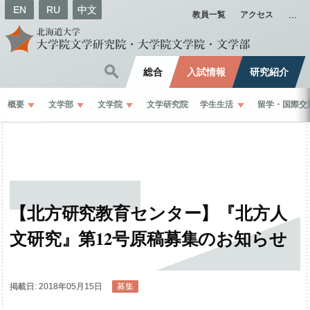
EN
RU
中文
教員一覧
アクセス
総合
入試情報
研究紹介
概要
文学部
文学院
文学研究院
学生生活
留学
・
国際交
【北方研究教育
センター】
『北方人
文研究』
第
12
号原稿募集のお
知らせ
掲載日: 2018年05月15日
募集