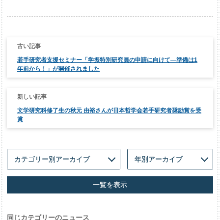
投
稿
ナ
若手研究者支援セミナー「学振特別研究員の申請に向けて―準備は1
ビ
ゲ
年前から！」が開催されました
ー
シ
ョ
ン
文学研究科修了生の秋元 由裕さんが日本哲学会若手研究者奨励賞を受
賞
一覧を表示
同じカテゴリーのニュース