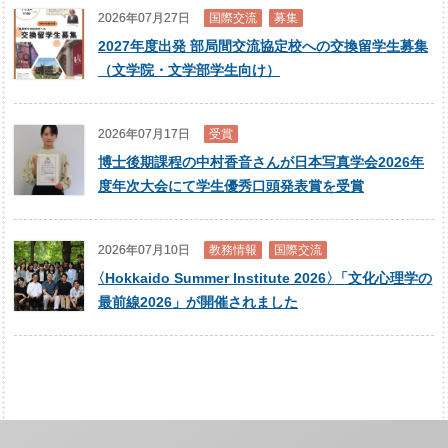
2026年07月27日
国際交流
募集
2027年度出発 部局間交流協定校への交換留学生募集
（文学院・文学部学生向け）
2026年07月17日
受賞
博士後期課程の中村香音さんが日本写真学会2026年
度年次大会にて学生優秀口頭発表賞を受賞
2026年07月10日
教務情報
国際交流
〈
Hokkaido Summer Institute 2026
〉
「文化心理学の
最前線2026」が開催されました