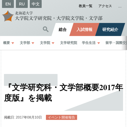
EN
RU
中文
教員一覧
アクセス
総合
入試情報
研究紹介
概要
文学部
文学院
文学研究院
学生生活
留学
・
国際交
『文学研究科
・
文学部概要
2017
年
度版』を
掲載
掲載日: 2017年08月10日
イベント開催報告