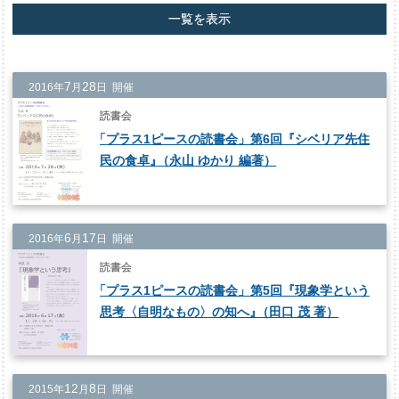
一覧を表示
7
28
2016年
月
日 開催
読書会
「
プラス1ピースの読書会」第6回『シベリア先住
民の食卓
』
（永山 ゆかり 編著）
6
17
2016年
月
日 開催
読書会
「
プラス1ピースの読書会」第5回『現象学という
思考〈自明なもの〉の知へ
』
（田口 茂 著）
12
8
2015年
月
日 開催