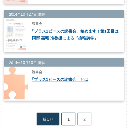
10
27
2014年
月
日 開催
読書会
「
プラス1ピースの読書会」始めます！第1回目は
阿部 嘉昭 准教授による『換喩詩学』
10
10
2014年
月
日 開催
読書会
「
プラス1ピースの読書会」とは
1
2
新しい
投
稿