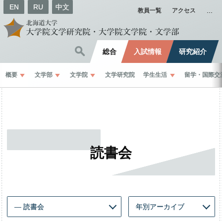
EN
RU
中文
教員一覧
アクセス
総合
入試情報
研究紹介
概要
文学部
文学院
文学研究院
学生生活
留学
・
国際交
読書会