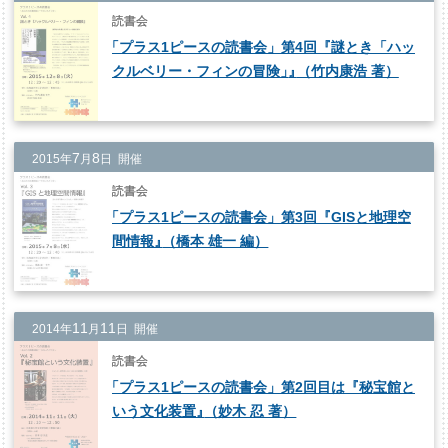
読書会
「
プラス1ピースの読書会」第4回『謎とき「ハッ
クルベリー・フィンの冒険
」
』
（竹内康浩 著）
7
8
2015年
月
日 開催
読書会
「
プラス1ピースの読書会」第3回『GISと地理空
間情報
』
（橋本 雄一 編）
11
11
2014年
月
日 開催
読書会
「
プラス1ピースの読書会」第2回目は『秘宝館と
いう文化装置
』
（妙木 忍 著）