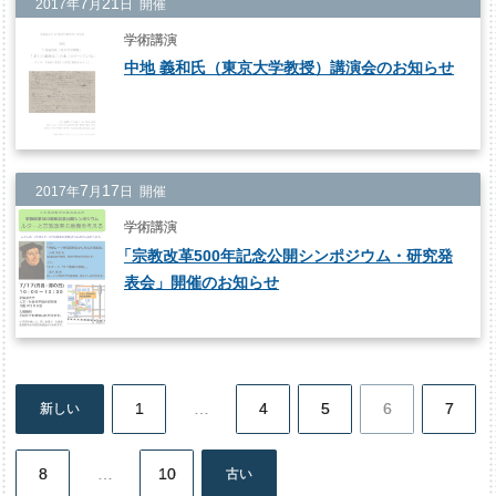
7
21
2017年
月
日 開催
学術講演
中地 義和氏（東京大学教授）講演会のお知らせ
7
17
2017年
月
日 開催
学術講演
「
宗教改革500年記念公開シンポジウム・研究発
表会」開催のお知らせ
1
…
4
5
6
7
新しい
投
稿
8
…
10
古い
の
ペ