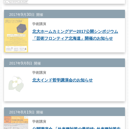
9
30
2017年
月
日 開催
学術講演
北大ホームカミングデー2017公開シンポジウム
「芸術フロンティア北海道」開催のお知らせ
9
8
2017年
月
日 開催
学術講演
北大インド哲学講演会のお知らせ
8
19
2017年
月
日 開催
学術講演