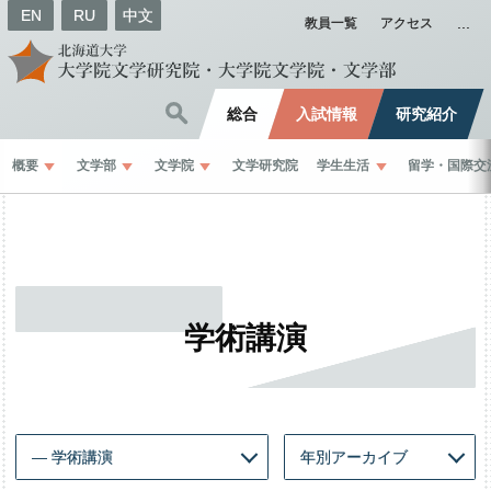
EN
RU
中文
教員一覧
アクセス
総合
入試情報
研究紹介
概要
文学部
文学院
文学研究院
学生生活
留学
・
国際交
学術講演