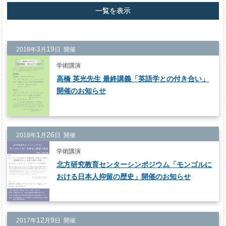
一覧を表示
3
19
2018年
月
日 開催
学術講演
高橋 英光先生 最終講義「英語学との付き合い」
開催のお知らせ
1
26
2018年
月
日 開催
学術講演
北方研究教育センターシンポジウム「モンゴルに
おける日本人抑留の歴史」開催のお知らせ
12
9
2017年
月
日 開催