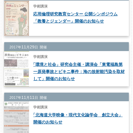
学術講演
応用倫理研究教育センター 公開シンポジウム
「教養とジェンダー」開催のお知らせ
11
29
2017年
月
日 開催
学術講演
「
環境と社会」研究会主催・講演会「東電福島第
一原発事故とビキニ事件：海の放射能汚染を取材
して」開催のお知らせ
11
11
2017年
月
日 開催
学術講演
「
北海道大学映像・現代文化論学会 創立大会」
開催のお知らせ