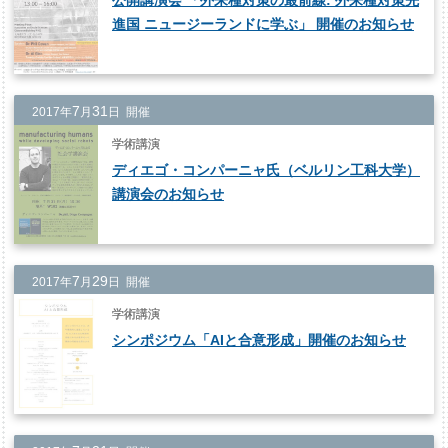
公開講演会 「外来種対策の最前線: 外来種対策先
進国 ニュージーランドに学ぶ」 開催のお知らせ
7
31
2017年
月
日 開催
学術講演
ディエゴ・コンパーニャ氏（ベルリン工科大学）
講演会のお知らせ
7
29
2017年
月
日 開催
学術講演
シンポジウム「AIと合意形成」開催のお知らせ