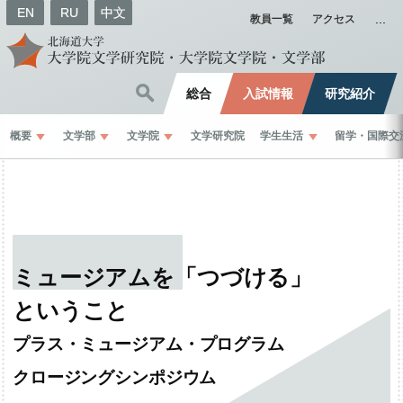
EN
RU
中文
教員一覧
アクセス
総合
入試情報
研究紹介
概要
文学部
文学院
文学研究院
学生生活
留学
・
国際交
ミュージアムを
「つづける」
ということ
プラス
・
ミュージアム
・
プログラム
クロージングシンポジウム