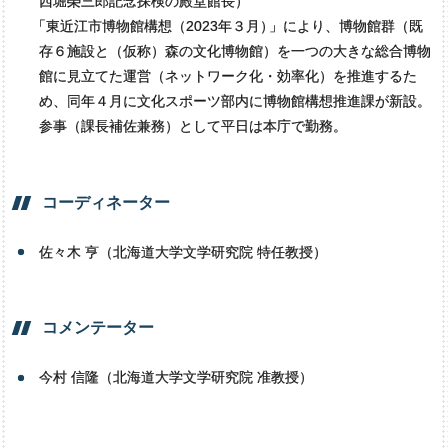
西堀榮三郎記念探検の殿堂館長）
「
東近江市博物館構想（2023年３月
）
」により、博物館群（既
存６施設と（仮称）森の文化博物館）を一つの大きな総合博物
館に見立てた運営（ネットワーク化・効率化）を推進するた
め、同年４月に文化スポーツ部内に博物館構想推進課が新設。
参事（課長補佐兼務）として平日は本庁で勤務。
コーディネーター
佐々木 亨（北海道大学文学研究院 特任教授）
コメンテーター
今村 信隆（北海道大学文学研究院 准教授）