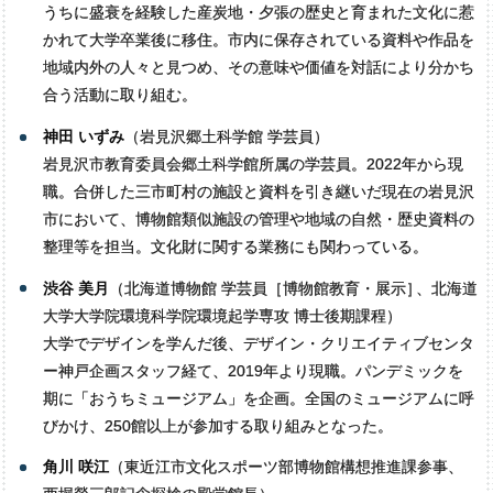
うちに盛衰を経験した産炭地・夕張の歴史と育まれた文化に惹
かれて大学卒業後に移住。市内に保存されている資料や作品を
地域内外の人々と見つめ、その意味や価値を対話により分かち
合う活動に取り組む。
神田 いずみ
（岩見沢郷土科学館 学芸員）
岩見沢市教育委員会郷土科学館所属の学芸員。2022年から現
職。合併した三市町村の施設と資料を引き継いだ現在の岩見沢
市において、博物館類似施設の管理や地域の自然・歴史資料の
整理等を担当。文化財に関する業務にも関わっている。
渋谷 美月
（北海道博物館 学芸員［博物館教育・展示
］
、北海道
大学大学院環境科学院環境起学専攻 博士後期課程）
大学でデザインを学んだ後、デザイン・クリエイティブセンタ
ー神戸企画スタッフ経て、2019年より現職。パンデミックを
期に「おうちミュージアム」を企画。全国のミュージアムに呼
びかけ、250館以上が参加する取り組みとなった。
角川 咲江
（東近江市文化スポーツ部博物館構想推進課参事、