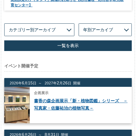
育センター】
一覧を表示
イベント開催予定
6
15
2
26
2026年
月
日 ～
2027年
月
日 開催
企画展示
書香の森企画展示「新・植物図鑑」シリーズ －
写真家・佐藤祐治の植物写真－
6
26
8
31
2026年
月
日 ～
月
日 開催