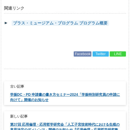
関連リンク
プラス・ミュージアム・プログラム プログラム概要
Facebook
Twitter
LINE
投
稿
ナ
学振DC・PD 申請書の書き方セミナー2024「学振特別研究員の申請に
ビ
ゲ
向けて」開催のお知らせ
ー
シ
ョ
ン
第37回 応用倫理・応用哲学研究会「人工子宮技術時代における生殖の
意思決定のディレンマ」開催のお知らせ【応用倫理・応用哲学研究教