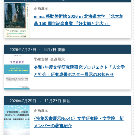
企画展示
mima 移動美術館 2026 in 北海道大学 「北大創
基 150 周年記念事業 『好太郎と北大
』
」
7
27
8
7
2026年
月
日 ～
月
日 開催
学生支援
企画展示
令和7年度文学研究院研究プロジェクト「人文学
と社会」研究成果ポスター展示のお知らせ
7
29
11
27
2026年
月
日 ～
月
日 開催
企画展示
〈
特集図書展示No.41〉文学研究院・文学院 新
メンバーの著書紹介