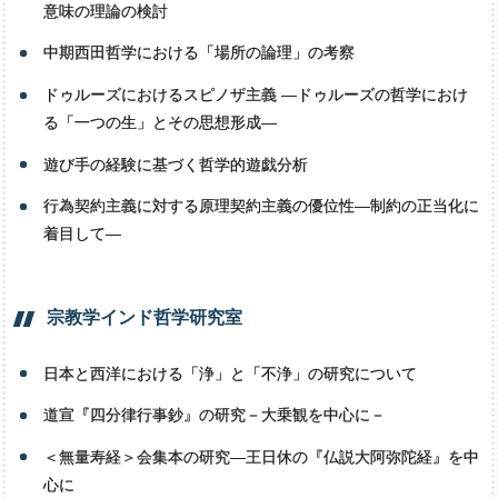
意味の理論の検討
中期西田哲学における「場所の論理」の考察
ドゥルーズにおけるスピノザ主義 ―ドゥルーズの哲学におけ
る「一つの生」とその思想形成―
遊び手の経験に基づく哲学的遊戯分析
行為契約主義に対する原理契約主義の優位性―制約の正当化に
着目して―
宗教学
インド
哲学研究室
日本と西洋における「浄」と「不浄」の研究について
道宣『四分律行事鈔』の研究－大乗観を中心に－
＜無量寿経＞会集本の研究―王日休の『仏説大阿弥陀経』を中
心に