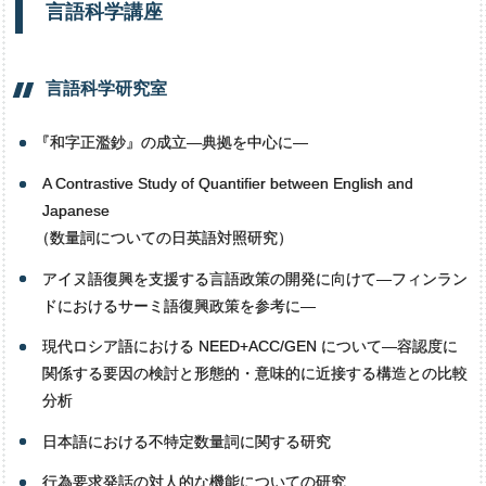
言語科学講座
言語科学研究室
『
和字正濫鈔』の成立―典拠を中心に―
A Contrastive Study of Quantifier between English and
Japanese
（
数量詞についての日英語対照研究）
アイヌ語復興を支援する言語政策の開発に向けて―フィンラン
ドにおけるサーミ語復興政策を参考に―
現代ロシア語における NEED+ACC/GEN について―容認度に
関係する要因の検討と形態的・意味的に近接する構造との比較
分析
日本語における不特定数量詞に関する研究
行為要求発話の対人的な機能についての研究