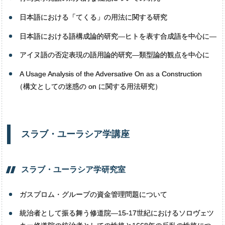
日本語における「てくる」の用法に関する研究
日本語における語構成論的研究―ヒトを表す合成語を中心に―
アイヌ語の否定表現の語用論的研究―類型論的観点を中心に
A Usage Analysis of the Adversative On as a Construction
（
構文としての迷惑の on に関する用法研究）
スラブ・
ユーラシア
学講座
スラブ・
ユーラシア
学研究室
ガスプロム・グループの資金管理問題について
統治者として振る舞う修道院―15-17世紀におけるソロヴェツ