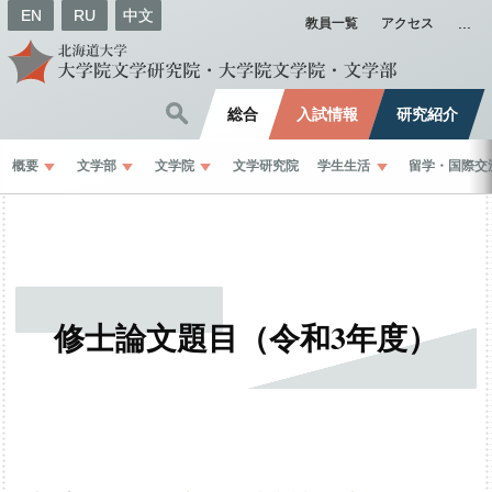
EN
RU
中文
教員一覧
アクセス
総合
入試情報
研究紹介
概要
文学部
文学院
文学研究院
学生生活
留学
・
国際交
修士論文題目
（令和
3
年度）