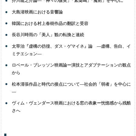
芥川龍之介論―「神々の微笑
」
「素戔嗚
」
「魔術」を中心に
大島渚映画における音響論
韓国における村上春樹作品の翻訳と受容
長谷川時雨の「美人」観の転換と連続
太宰治『虚構の彷徨、ダス・ゲマイネ』論 —虚構、告白、イ
ミテエション—
ロベール・ブレッソン映画論ー演技とアダプテーションの観点
から
松本清張作品と時代の接点について―社会的「弱者」を中心に
―
ヴィム・ヴェンダース映画における窓の表象ー恍惚感から残酷
さへ