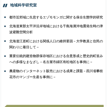
地域科学研究室
都市近郊域に生息するエゾモモンガに関する保全生態学的研究
北海道東部太平洋沿岸地域における千島海溝沖地震発生時の津
波避難空間分析
北海道江差町における関係人口の維持要因－大学教員と住民の
関わりに着目して－
重要伝統的建造物群保存地区における合意形成と歴史的町並み
への多様なまなざし－名古屋市緑区有松地区を事例に－
農産物のインターネット販売における成果と課題－四川省攀枝
花市のマンゴー生産を事例に－
人文学専攻
人間科学専攻
歴史地域文化学専攻