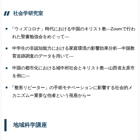
社会学研究室
「
ウィズコロナ」時代における中国のキリスト教―Zoomで行わ
れた聖書勉強会をめぐって―
中学生の非認知能力における家庭環境の影響効果分析―中国教
育追跡調査のデータを用いて―
中国の都市化における城中村社会とキリスト教―山西省太原市
を例に―
「
整形リピーター」の手術モチベーションに影響する社会的メ
カニズムー重要な他者という視座からー
地域科学講座