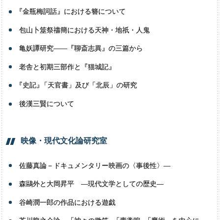
『
金瓶梅詞話』における簪について
包山卜筮祭禱簡における天神・地祇・人鬼
亀妖譚研究――『聊斎志異』の三篇から
老舎と初期三部作と『猫城記』
『
史記
』
「天官書」及び「北辰」の研究
後漢三賢について
映像・
現代文化論研究室
佐藤真論－ドキュメンタリー映画の〈事後性〉―
森鷗外と大岡昇平 —現代文学としての歴史—
谷崎潤一郎の作品における遊戯