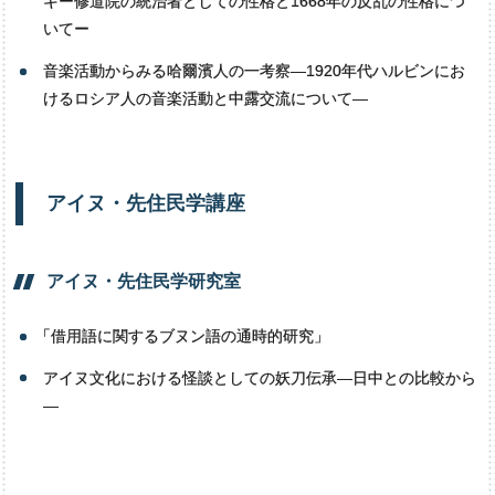
キー修道院の統治者としての性格と1668年の反乱の性格につ
いてー
音楽活動からみる哈爾濱人の一考察―1920年代ハルビンにお
けるロシア人の音楽活動と中露交流について―
アイヌ・
先住民学講座
アイヌ・
先住民学研究室
「
借用語に関するブヌン語の通時的研究」
アイヌ文化における怪談としての妖刀伝承―日中との比較から
―