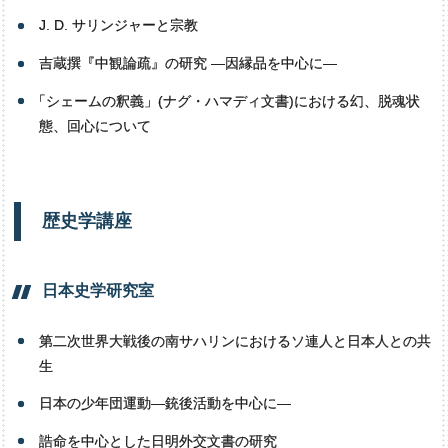
J. D. サリンジャーと宗教
吉蔵撰『中観論疏』の研究 ―因縁品を中心に―
「
シェームの釈義」(ナグ・ハマディ文書)における幻、脱魂状
態、回心について
歴史学講座
日本史学研究室
第二次世界大戦後の南サハリンにおけるソ連人と日本人との共
生
日本の少年団運動―銃後活動を中心に―
誥命を中心とした日明外交文書の研究