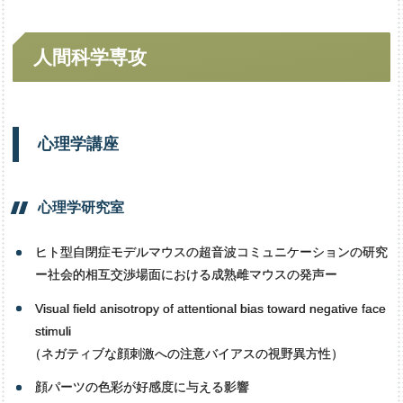
人文学専攻
人間科学専攻
歴史地域文化学専攻
言語文学専攻
人間科学専攻
心理学講座
心理学研究室
ヒト型自閉症モデルマウスの超音波コミュニケーションの研究
ー社会的相互交渉場面における成熟雌マウスの発声ー
Visual field anisotropy of attentional bias toward negative face
stimuli
（
ネガティブな顔刺激への注意バイアスの視野異方性）
顔パーツの色彩が好感度に与える影響