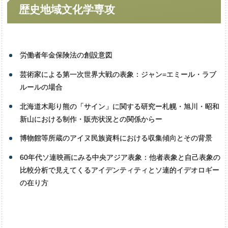
言語文学専攻
歴史地域文化学専攻
労働者年金保険法の創設意図
芸術家による第一次世界大戦の表象：ジャン=エミール・ラブ
ルールの場合
北海道木彫り熊の「サイン」に関する研究ー札幌・旭川・昭和
新山における制作・販売状況との関係からー
博物館等所蔵のアイヌ民族資料における収集傾向とその背景
60年代ソ連映画にみる中央アジア表象：他者表象と自己表象の
比較分析で見えてくるアイデンティティとソ連的イデオロギー
の在り方