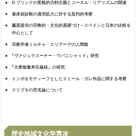
D.ブリンクの客観的功利主義とコーネル・リアリズムの関連
着床前診断の適用拡大に対する批判的考察
臓器提供の宗教的・文化的基礎づけ－スペインと日本の比較を
中心として
宗教学者ミルチャ・エリアーデの人間観
『
ヴァジュラスーチー・ウパニシャッド』研究
『
大乗無量寿荘厳経』の研究
トンボをモティーフとしたエミール・ガレ作品に関する考察
クリプキの空名論について
思想文化学専攻
歴史地域文化学専攻
言語文学専攻
人間
システム
科学専攻
歴史地域文化学専攻