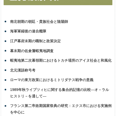
南北朝期の朝廷・貴族社会と陰陽師
海軍軍縮後の連合艦隊
江戸幕府末期の職制と政策決定
幕末期の佐倉藩蝦夷地調査
蝦夷地第二次幕領期におけるトカチ場所のアイヌ社会と和風化
北元漢語称号考
ローマの東方政策におけるミトリダテス戦争の意義
1989年秋ライプツィヒに関する集合的記憶の比較―オ－ラル
ヒストリ－を通して―
フランス第二帝政期国家祭典の研究：エクス市における実施例
を中心に