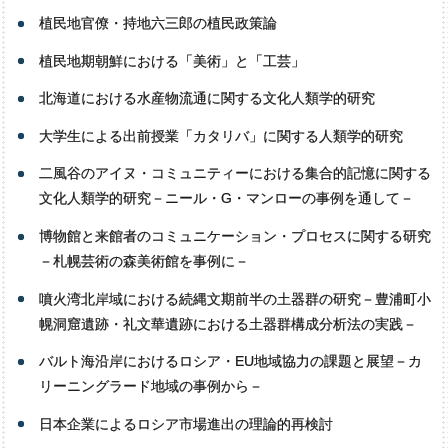
植民地官僚・持地六三郎の植民政策論
植民地期朝鮮における「美術」と「工芸」
北海道における水産物流通に関する文化人類学的研究
大学生による出前授業「カタリバ」に関する人類学的研究
二風谷のアイヌ・コミュニティーにおける集合的記憶に関する
文化人類学的研究－ニール・G・マンローの事例を通して－
博物館と来館者のコミュニケーション・プロセスに関する研究
－札幌芸術の森美術館を事例に－
噴火湾北岸域における続縄文期前半の土器群の研究－豊浦町小
幌洞窟遺跡・礼文華遺跡における土器群構成分析法の実践－
バルト海沿岸におけるロシア・EU地域協力の課題と展望－カ
リーニングラード地域の事例から－
日本企業によるロシア市場進出の理論的再検討