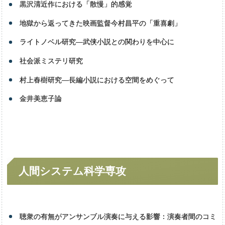
黒沢清近作における「散慢」的感覚
地獄から返ってきた映画監督今村昌平の「重喜劇」
ライトノベル研究―武侠小説との関わりを中心に
社会派ミステリ研究
村上春樹研究―長編小説における空間をめぐって
金井美恵子論
思想文化学専攻
歴史地域文化学専攻
言語文学専攻
人間
システム
科学専攻
人間
システム
科学専攻
聴衆の有無がアンサンブル演奏に与える影響：演奏者間のコミ