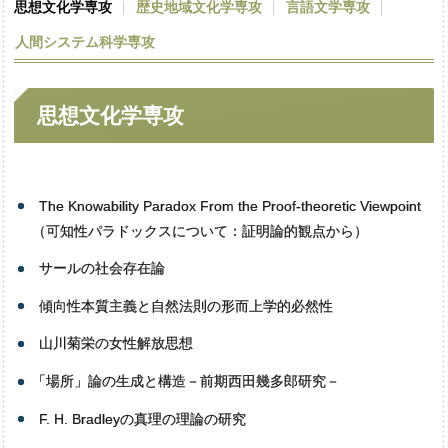
思想文化学専攻
歴史地域文化学専攻
言語文学専攻
人間
システム
科学専攻
思想文化学専攻
The Knowability Paradox From the Proof-theoretic Viewpoint
（
可知性パラドックスについて：証明論的観点から）
サールの社会存在論
傾向性本質主義と自然法則の形而上学的必然性
山川菊栄の女性解放思想
「
場所」論の生成と構造－前期西田幾多郎研究－
F. H. Bradleyの真理の理論の研究