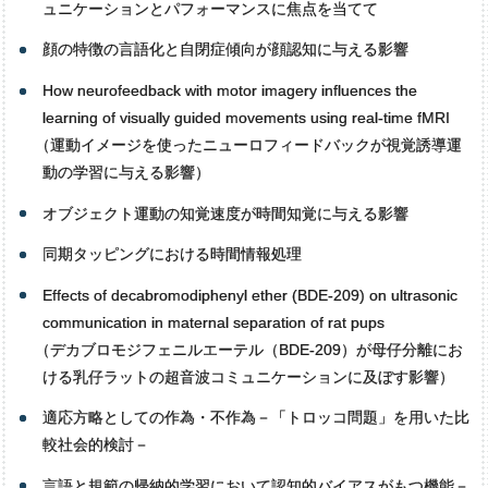
ュニケーションとパフォーマンスに焦点を当てて
顔の特徴の言語化と自閉症傾向が顔認知に与える影響
How neurofeedback with motor imagery influences the
learning of visually guided movements using real-time fMRI
（
運動イメージを使ったニューロフィードバックが視覚誘導運
動の学習に与える影響）
オブジェクト運動の知覚速度が時間知覚に与える影響
同期タッピングにおける時間情報処理
Effects of decabromodiphenyl ether (BDE-209) on ultrasonic
communication in maternal separation of rat pups
（
デカブロモジフェニルエーテル（BDE-209）が母仔分離にお
ける乳仔ラットの超音波コミュニケーションに及ぼす影響）
適応方略としての作為・不作為－「トロッコ問題」を用いた比
較社会的検討－
言語と規範の帰納的学習において認知的バイアスがもつ機能－