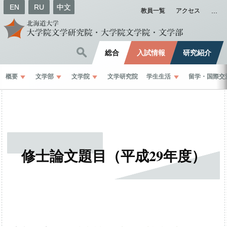
EN
RU
中文
教員一覧
アクセス
総合
入試情報
研究紹介
概要
文学部
文学院
文学研究院
学生生活
留学
・
国際交
修士論文題目
（平成
29
年度）