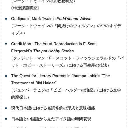
（
マーク・トゥエインの宗教観研究）
〔
特定課題研究〕
Oedipus in Mark Twain’s
Pudd’nhead Wilson
（
マーク・トウェインの『間抜けのウィルソン』の中のオイデ
ィプス）
Credit Man : The Art of Reproduction in F. Scott
Fitzgerald’s
The pat Hobby Stories
（
クレジット・マン：F・スコット・フィッツジェラルドの『パ
ット・ホビー・ストーリーズ』における再生産の技法）
The Quest for Literary Parents in Jhumpa Lahiri’s “The
Treatment of Bibi Haldar”
（
ジュンパ・ラヒソの「ビビ・ハルダーの治療」における文学
的親探し）
現代日本語における名詞修飾の形式と意味機能
日本語と中国語から見たアイヌ語の時間表現