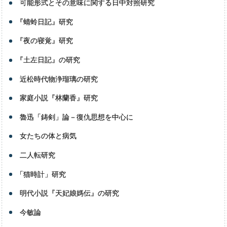
可能形式とその意味に関する日中対照研究
『
蜻蛉日記』研究
『
夜の寝覚』研究
『
土左日記』の研究
近松時代物浄瑠璃の研究
家庭小説『林蘭香』研究
魯迅「鋳剣」論－復仇思想を中心に
女たちの体と病気
二人転研究
「
猫時計」研究
明代小説『天妃娘媽伝』の研究
今敏論