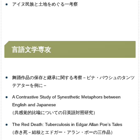
アイヌ民族と土地をめぐる一考察
思想文化学専攻
歴史地域文化学専攻
言語文学専攻
人間
システム
科学専攻
言語文学専攻
舞踊作品の保存と継承に関する考察－ピナ・バウシュのタンツ
テアターを例に－
A Contrastive Study of Synesthetic Metaphors between
English and Japanese
（
共感覚的比喩についての日英語対照研究）
The Red Death: Tuberculosis in Edgar Allan Poe’s Tales
（
赤き死－結核とエドガー・アラン・ポーの三作品）