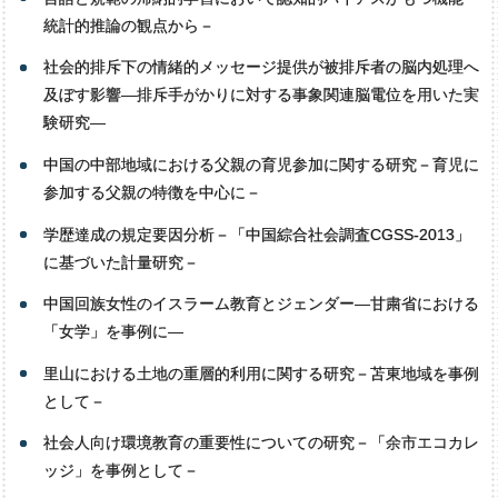
統計的推論の観点から－
社会的排斥下の情緒的メッセージ提供が被排斥者の脳内処理へ
及ぼす影響―排斥手がかりに対する事象関連脳電位を用いた実
験研究―
中国の中部地域における父親の育児参加に関する研究－育児に
参加する父親の特徴を中心に－
学歴達成の規定要因分析－「中国綜合社会調査CGSS-2013」
に基づいた計量研究－
中国回族女性のイスラーム教育とジェンダー―甘粛省における
「女学」を事例に―
里山における土地の重層的利用に関する研究－苫東地域を事例
として－
社会人向け環境教育の重要性についての研究－「余市エコカレ
ッジ」を事例として－