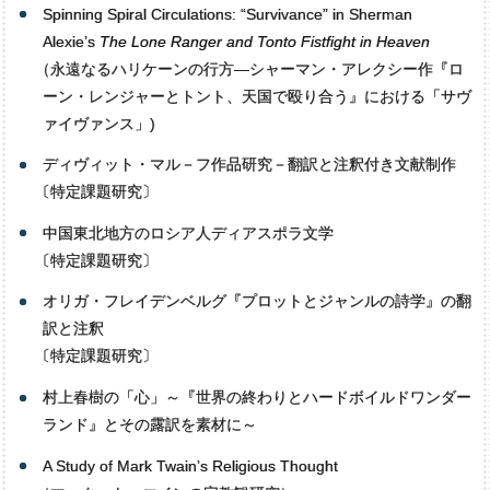
Spinning Spiral Circulations: “Survivance” in Sherman
Alexie’s
The Lone Ranger and Tonto Fistfight in Heaven
（
永遠なるハリケーンの行方―シャーマン・アレクシー作『ロ
ーン・レンジャーとトント、天国で殴り合う』における「サヴ
ァイヴァンス」)
ディヴィット・マル－フ作品研究－翻訳と注釈付き文献制作
〔
特定課題研究〕
中国東北地方のロシア人ディアスポラ文学
〔
特定課題研究〕
オリガ・フレイデンベルグ『プロットとジャンルの詩学』の翻
訳と注釈
〔
特定課題研究〕
村上春樹の「心」～『世界の終わりとハードボイルドワンダー
ランド』とその露訳を素材に～
A Study of Mark Twain’s Religious Thought